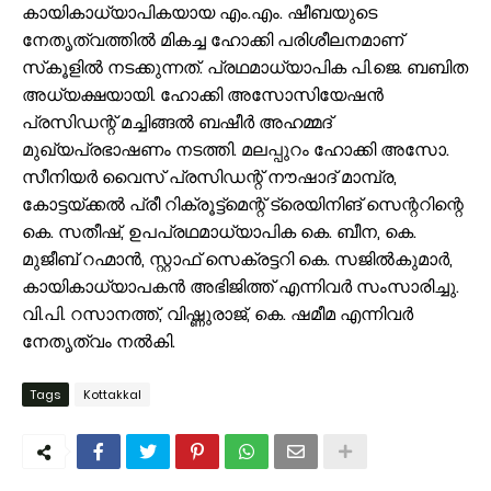
കായികാധ്യാപികയായ എം.എം. ഷീബയുടെ
നേതൃത്വത്തിൽ മികച്ച ഹോക്കി പരിശീലനമാണ്
സ്‌കൂളിൽ നടക്കുന്നത്. പ്രഥമാധ്യാപിക പി.ജെ. ബബിത
അധ്യക്ഷയായി. ഹോക്കി അസോസിയേഷൻ
പ്രസിഡന്റ് മച്ചിങ്ങൽ ബഷീർ അഹമ്മദ്
മുഖ്യപ്രഭാഷണം നടത്തി. മലപ്പുറം ഹോക്കി അസോ.
സീനിയർ വൈസ് പ്രസിഡന്റ് നൗഷാദ് മാമ്പ്ര,
കോട്ടയ്ക്കൽ പ്രീ റിക്രൂട്ട്‌മെന്റ് ട്രെയിനിങ് സെന്ററിന്റെ
കെ. സതീഷ്, ഉപപ്രഥമാധ്യാപിക കെ. ബീന, കെ.
മുജീബ് റഹ്മാൻ, സ്റ്റാഫ് സെക്രട്ടറി കെ. സജിൽകുമാർ,
കായികാധ്യാപകൻ അഭിജിത്ത് എന്നിവർ സംസാരിച്ചു.
വി.പി. റസാനത്ത്, വിഷ്ണുരാജ്, കെ. ഷമീമ എന്നിവർ
നേതൃത്വം നൽകി.
Tags
Kottakkal