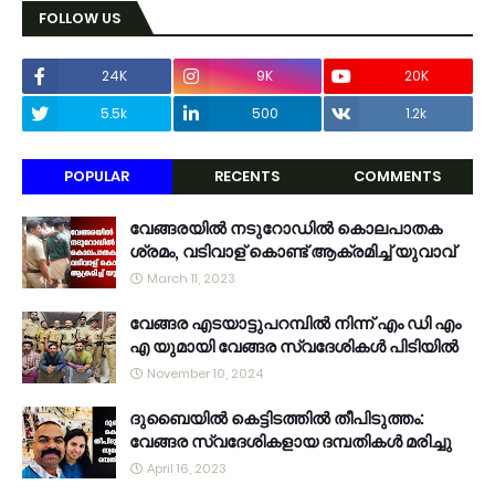
FOLLOW US
24K
9K
20K
5.5k
500
1.2k
POPULAR
RECENTS
COMMENTS
വേങ്ങരയിൽ നടുറോഡിൽ കൊലപാതക
ശ്രമം, വടിവാള് കൊണ്ട് ആക്രമിച്ച് യുവാവ്
March 11, 2023
വേങ്ങര എടയാട്ടുപറമ്പിൽ നിന്ന് എം ഡി എം
എ യുമായി വേങ്ങര സ്വദേശികൾ പിടിയിൽ
November 10, 2024
ദുബൈയിൽ കെട്ടിടത്തിൽ തീപിടുത്തം:
വേങ്ങര സ്വദേശികളായ ദമ്പതികൾ മരിച്ചു
April 16, 2023