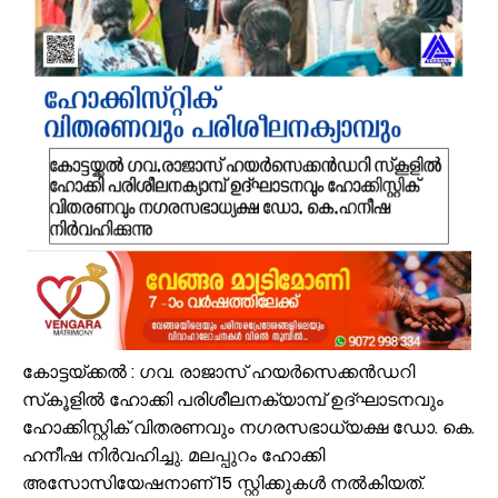
എസ്.എം.സർവർ മെഗാ ഉറുദു ക്വിസ് മത്സരം സമാപിച്ചു
ഒതുക്കുങ്ങൽ ഗവൺമെന്റ് ഹയർ സെക്കന്ററി സ്കൂളിന് പ്രത്യേക പാക്ക
വേങ്ങര ടൗൺ പൗരസമിതി ഫുട്ബോൾ പ്രവചന മത്സരം: വിജയിക്ക് മന്
ശിഹാബ് തങ്ങളെ അനുസ്മരിച്ച് പി.കെ. കുഞ്ഞാലിക്കുട്ടി
കൂരിയാട് വ്യാപാരി വ്യവസായി ഏകോപന സമിതിയുടെ നേതൃത്വത്
വിവരാവകാശ നിയമപ്രകാരം വിവരം സൗജന്യമായി നൽകണം; തിരൂരങ്ങ
അതിശക്തമായ മഴ തുടരും; എട്ട് ജില്ലകളിൽ റെഡ് അലർട്ട്
മൊബൈല്‍ ഉപയോക്താക്കള്‍ക്ക് തിരിച്ചടി; നിരക്കുകള്‍ വീണ്ടും കുത്തന
രക്ഷാപ്രവർത്തനത്തിനിടെ കാര്യങ്കോട് പുഴയിൽഒഴുക്കിൽപ്പെട്ടയുവ
പ്രളയക്കെടുതി പ്രതിരോധം: വേങ്ങര പഞ്ചായപ്പിൽ സന്നദ്ധ സേനാംഗ
കോട്ടയ്ക്കൽ : ഗവ. രാജാസ് ഹയർസെക്കൻഡറി
സ്‌കൂളിൽ ഹോക്കി പരിശീലനക്യാമ്പ് ഉദ്ഘാടനവും
ഹോക്കിസ്റ്റിക് വിതരണവും നഗരസഭാധ്യക്ഷ ഡോ. കെ.
ഹനീഷ നിർവഹിച്ചു. മലപ്പുറം ഹോക്കി
അസോസിയേഷനാണ് 15 സ്റ്റിക്കുകൾ നൽകിയത്.