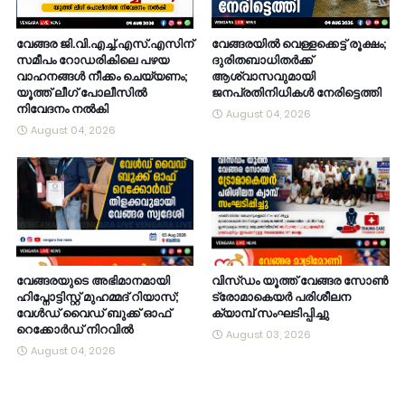
വേങ്ങര ജി.വി.എച്ച്.എസ്.എസിന്
വേങ്ങരയിൽ വെള്ളക്കെട്ട് രൂക്ഷം;
സമീപം റോഡരികിലെ പഴയ
ദുരിതബാധിതർക്ക്
വാഹനങ്ങൾ നീക്കം ചെയ്യണം;
ആശ്വാസവുമായി
യൂത്ത് ലീഗ് പോലീസിൽ
ജനപ്രതിനിധികൾ നേരിട്ടെത്തി
നിവേദനം നൽകി
August 04, 2026
August 04, 2026
വേങ്ങരയുടെ അഭിമാനമായി
വിസ്ഡം യൂത്ത് വേങ്ങര സോൺ
ഹിപ്നോട്ടിസ്റ്റ് മുഹമ്മദ് റിയാസ്;
ട്രോമാകെയർ പരിശീലന
വേൾഡ് വൈഡ് ബുക്ക് ഓഫ്
ക്യാമ്പ് സംഘടിപ്പിച്ചു
റെക്കോർഡ് നിറവിൽ
August 03, 2026
August 04, 2026