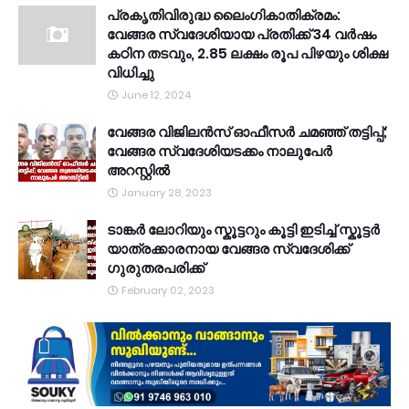
പ്രകൃതിവിരുദ്ധ ലൈംഗികാതിക്രമം:
വേങ്ങര സ്വദേശിയായ പ്രതിക്ക് 34 വര്‍ഷം
കഠിന തടവും, 2.85 ലക്ഷം രൂപ പിഴയും ശിക്ഷ
വിധിച്ചു
June 12, 2024
വേങ്ങര വിജിലൻസ് ഓഫീസർ ചമഞ്ഞ് തട്ടിപ്പ്;
വേങ്ങര സ്വദേശിയടക്കം നാലുപേർ
അറസ്റ്റിൽ
January 28, 2023
ടാങ്കർ ലോറിയും സ്കൂട്ടറും കൂട്ടി ഇടിച്ച് സ്കൂട്ടർ
യാത്രക്കാരനായ വേങ്ങര സ്വദേശിക്ക്
ഗുരുതരപരിക്ക്
February 02, 2023