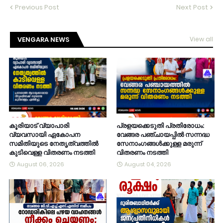
Previous Post
Next Post
VENGARA NEWS
View all
കൂരിയാട് വ്യാപാരി
പ്രളയക്കെടുതി പ്രതിരോധം:
വ്യവസായി ഏകോപന
വേങ്ങര പഞ്ചായപ്പിൽ സന്നദ്ധ
സമിതിയുടെ നേതൃത്വത്തിൽ
സേനാംഗങ്ങൾക്കുള്ള മരുന്ന്
കുടിവെള്ള വിതരണം നടത്തി
വിതരണം നടത്തി
August 06, 2026
August 04, 2026