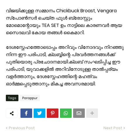
വിജയിക്കുള്ള സമ്മാനം Chickbuck Broast, Vengara
സ്പോൺസർ ചെയ്ത ഫുൾ ബ്രോസ്റ്റും
മോമൊന്റോയും TEA SET ഉം നാട്ടിലെ കാരണവർ ആയ
സൈദലവി കോയ തങ്ങൾ കൈമാറി.
ദേശസ്നേഹത്തോടൊപ്പം അറിവും വിനോദവും നിറഞ്ഞു
നിന്ന ഈ പരിപാടി, ക്ലബ്ബിന്റെ പ്രവർത്തനങ്ങൾക്ക്
പുതിയൊരു പ്രചോദനമായി.ക്ലബ് സംഘടിപ്പിച്ച ഈ
പരിപാടി, യുവാക്കളിൽ അറിവിനോടുള്ള താൽപ്പര്യം
വളർത്താനും, ദേശസ്നേഹത്തിന്റെ മഹത്വം
ഓർമ്മപ്പെടുത്താനും മികച്ച അവസരമായി.
Tags
Parappur
Previous Post
Next Post