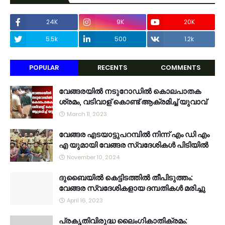
24K
9K
20K
5.5k
500
1.2k
POPULAR
RECENTS
COMMENTS
വേങ്ങരയിൽ നടുറോഡിൽ കൊലപാതക
ശ്രമം, വടിവാള് കൊണ്ട് ആക്രമിച്ച് യുവാവ്
March 11, 2023
വേങ്ങര എടയാട്ടുപറമ്പിൽ നിന്ന് എം ഡി എം
എ യുമായി വേങ്ങര സ്വദേശികൾ പിടിയിൽ
November 10, 2024
ദുബൈയിൽ കെട്ടിടത്തിൽ തീപിടുത്തം:
വേങ്ങര സ്വദേശികളായ ദമ്പതികൾ മരിച്ചു
April 16, 2023
പ്രകൃതിവിരുദ്ധ ലൈംഗികാതിക്രമം: