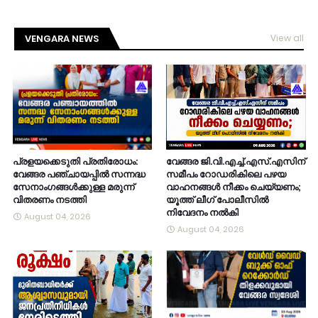
VENGARA NEWS
View all
പ്രളയക്കെടുതി പ്രതിരോധം:
വേങ്ങര ജി.വി.എച്ച്.എസ്.എസിന്
വേങ്ങര പഞ്ചായപ്പിൽ സന്നദ്ധ
സമീപം റോഡരികിലെ പഴയ
സേനാംഗങ്ങൾക്കുള്ള മരുന്ന്
വാഹനങ്ങൾ നീക്കം ചെയ്യണം;
വിതരണം നടത്തി
യൂത്ത് ലീഗ് പോലീസിൽ
നിവേദനം നൽകി
August 04, 2026
August 04, 2026