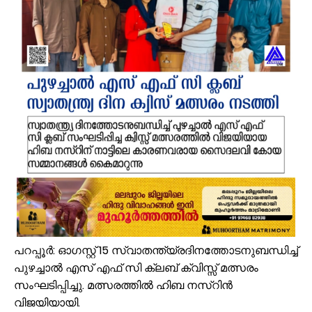
ഓണക്കാലത്തെ റേഷൻ വിതരണം തിങ്കളാഴ്ച മുതൽ; കാർഡുകൾക്കുള്ള
സംവരണ നിയമനങ്ങളിൽ സ്പെഷ്യൽ റിക്രൂട്ട്മെന്റ് നടത്തണം: ഒ.ബി.സ
ഇൻഫാന്റിനോക്കെതിരെ അവിശ്വാസ പ്രമേയ നീക്കവുമായി യുവേഫ;
എസ്.എം.സർവർ മെഗാ ഉറുദു ക്വിസ് മത്സരം സമാപിച്ചു
ഒതുക്കുങ്ങൽ ഗവൺമെന്റ് ഹയർ സെക്കന്ററി സ്കൂളിന് പ്രത്യേക പാക്ക
വേങ്ങര ടൗൺ പൗരസമിതി ഫുട്ബോൾ പ്രവചന മത്സരം: വിജയിക്ക് മന്
ശിഹാബ് തങ്ങളെ അനുസ്മരിച്ച് പി.കെ. കുഞ്ഞാലിക്കുട്ടി
മലപ്പുറം ജില്ലയില്‍ ശക്തമായ മഴ; 4 ക്യാമ്പുകള്‍ തുറന്നു
വേങ്ങര ബോയ്സ് സ്കൂൾ മുൻ പ്യൂൺ തങ്കപ്പൻ ടി.വി നിര്യാതനായി
അതിശക്തമായ മഴ തുടരും; എട്ട് ജില്ലകളിൽ റെഡ് അലർട്ട്
പറപ്പൂർ: ഓഗസ്റ്റ് 15 സ്വാതന്ത്യ്രദിനത്തോടനുബന്ധിച്ച്
പുഴച്ചാൽ എസ് എഫ് സി ക്ലബ് ക്വിസ്സ് മത്സരം
സംഘടിപ്പിച്ചു. മത്സരത്തിൽ ഹിബ നസ്‌റിൻ
വിജയിയായി.