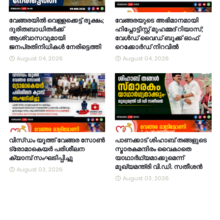
വേങ്ങരയിൽ വെള്ളക്കെട്ട് രൂക്ഷം;
വേങ്ങരയുടെ അഭിമാനമായി
ദുരിതബാധിതർക്ക്
ഹിപ്നോട്ടിസ്റ്റ് മുഹമ്മദ് റിയാസ്;
ആശ്വാസവുമായി
വേൾഡ് വൈഡ് ബുക്ക് ഓഫ്
ജനപ്രതിനിധികൾ നേരിട്ടെത്തി
റെക്കോർഡ് നിറവിൽ
August 04, 2026
August 04, 2026
വിസ്ഡം യൂത്ത് വേങ്ങര സോൺ
പാണക്കാട് ശിഹാബ് തങ്ങളുടെ
ട്രോമാകെയർ പരിശീലന
സ്മാരകമന്ദിരം വൈകാതെ
ക്യാമ്പ് സംഘടിപ്പിച്ചു
യാഥാർഥ്യമാക്കുമെന്ന്
മുഖ്യമന്ത്രി വി.ഡി. സതീശൻ
August 03, 2026
August 03, 2026