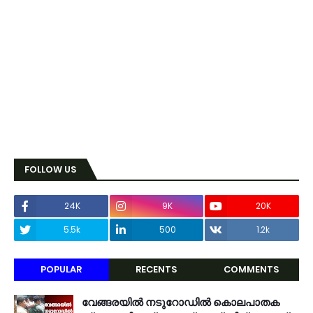
FOLLOW US
24K
9K
20K
5.5k
500
1.2k
POPULAR
RECENTS
COMMENTS
വേങ്ങരയിൽ നടുറോഡിൽ കൊലപാതക