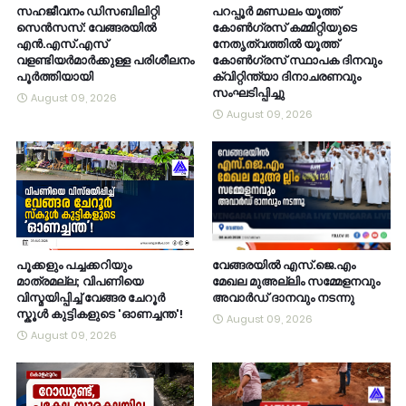
സഹജീവനം ഡിസബിലിറ്റി
പറപ്പൂർ മണ്ഡലം യൂത്ത്
സെൻസസ്: വേങ്ങരയിൽ
കോൺഗ്രസ് കമ്മിറ്റിയുടെ
എൻ.എസ്.എസ്
നേതൃത്വത്തിൽ യൂത്ത്
വളണ്ടിയർമാർക്കുള്ള പരിശീലനം
കോൺഗ്രസ് സ്ഥാപക ദിനവും
പൂർത്തിയായി
ക്വിറ്റിന്ത്യാ ദിനാചരണവും
സംഘടിപ്പിച്ചു
August 09, 2026
August 09, 2026
പൂക്കളും പച്ചക്കറിയും
വേങ്ങരയിൽ എസ്.ജെ.എം
മാത്രമല്ല; വിപണിയെ
മേഖല മുഅല്ലിം സമ്മേളനവും
വിസ്മയിപ്പിച്ച് വേങ്ങര ചേറൂർ
അവാർഡ് ദാനവും നടന്നു
സ്കൂൾ കുട്ടികളുടെ 'ഓണച്ചന്ത'!
August 09, 2026
August 09, 2026