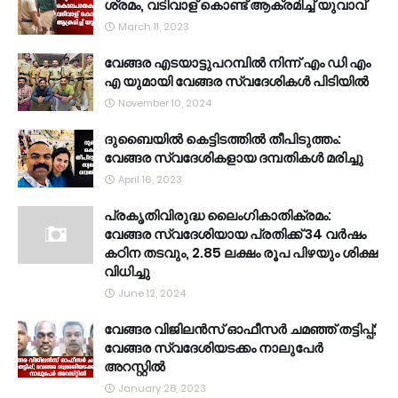
ശ്രമം, വടിവാള് കൊണ്ട് ആക്രമിച്ച് യുവാവ്
March 11, 2023
വേങ്ങര എടയാട്ടുപറമ്പിൽ നിന്ന് എം ഡി എം
എ യുമായി വേങ്ങര സ്വദേശികൾ പിടിയിൽ
November 10, 2024
ദുബൈയിൽ കെട്ടിടത്തിൽ തീപിടുത്തം:
വേങ്ങര സ്വദേശികളായ ദമ്പതികൾ മരിച്ചു
April 16, 2023
പ്രകൃതിവിരുദ്ധ ലൈംഗികാതിക്രമം:
വേങ്ങര സ്വദേശിയായ പ്രതിക്ക് 34 വര്‍ഷം
കഠിന തടവും, 2.85 ലക്ഷം രൂപ പിഴയും ശിക്ഷ
വിധിച്ചു
June 12, 2024
വേങ്ങര വിജിലൻസ് ഓഫീസർ ചമഞ്ഞ് തട്ടിപ്പ്;
വേങ്ങര സ്വദേശിയടക്കം നാലുപേർ
അറസ്റ്റിൽ
January 28, 2023