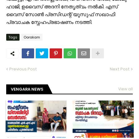
ഹാജി, ഉവൈസ് അദനി നേതൃത്വം നൽകി. എസ്
വൈസ് സോൺ പ്രസിഡന്റ് യൂസുഫ് സഖാഫി
പ്രവാചക സ്നേഹപ്രഭാഷണം നടത്തി.
Tags
Oorakam
Previous Post
Next Post
VENGARA NEWS
View all