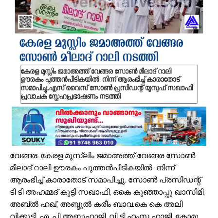
പ്രമുഖ സമസ്ത - കെഎംസിസി നേതാവ് പുള്ളാട്ട് അബ്ദുള്ള മൗലവി (പ
ആയിരത്തോളം സഡാക്കോ കൊക്കുകൾ നിർമ്മിച്ച് കുറ്റൂർ കെ.എം.എച്ച
പാണക്കാട്ട് മണ്ണിടിച്ചിൽ; അനധികൃത പാറ പൊട്ടിക്കലാണ് ദുരന്തത്തിന് 
വേങ്ങര മണ്ഡലം പ്രവാസി ലീഗ് അംഗത്വ പ്രചാരണത്തിന് തുടക്കമാ
കരിപ്പൂർ വിമാന ദുരന്തത്തിന് ഇന്ന് 6 വയസ്സ്; വലിയ വിമാനങ്ങളുടെ തിരി
ജോലിസ്ഥലത്ത് വെള്ളപ്പൊക്കം; അസമിൽ മരിച്ച തിരൂരങ്ങാടി സ്വദേ
പായലും ചെളിയും മൂടി റോഡുകൾ; പ്രളയാനന്തര ജാഗ്രതയിൽ വേങ്
ക്ഷേമ പെൻഷൻ ഇനി വീടുകളിലെത്തില്ല; സഹകരണ സംഘങ്ങളെ ഒഴിവാക്കി
പാണക്കാട് എടയപ്പാലം മണ്ണിടിച്ചിൽ രക്ഷാപ്രവർത്തനം: മികച്ച സേവ
സഹജീവനം ഡിസബിലിറ്റി സെൻസസ്: വേങ്ങരയിൽ എൻ.എസ്.എസ് വളണ
വേങ്ങര: കേരള മുസ്ലിം ജമാഅത്ത് വേങ്ങര സോൺ
മീലാദ് റാലി ഊരകം പുത്തൻപീടികയിൽ നിന്ന്
ആരംഭിച്ച് കാരാതോട് സമാപിച്ചു. സോൺ പ്രസിഡന്റ്
ടി ടി അഹമ്മദ് കുട്ടി സഖാഫി, ഒകെ കുഞ്ഞാപ്പു ഖാസിമി,
അബ്ൽ ഹഖ്, അബ്ദുൽ കരീം ബാവ.കെ കെ അലി
വിക്കുട്ടി, എ. പി അബ്ദുഹാജി, വി ടി ഹംസ ഹാജി, കോമു