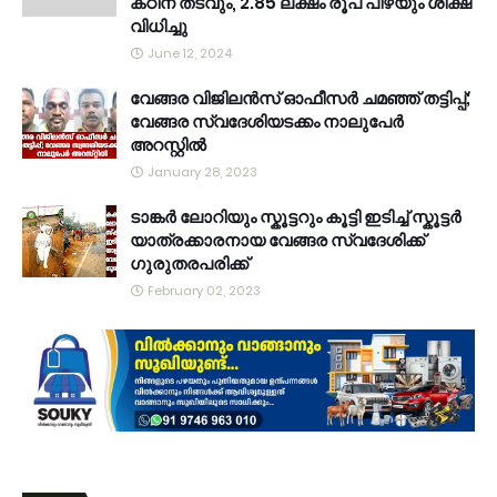
കഠിന തടവും, 2.85 ലക്ഷം രൂപ പിഴയും ശിക്ഷ
വിധിച്ചു
June 12, 2024
വേങ്ങര വിജിലൻസ് ഓഫീസർ ചമഞ്ഞ് തട്ടിപ്പ്;
വേങ്ങര സ്വദേശിയടക്കം നാലുപേർ
അറസ്റ്റിൽ
January 28, 2023
ടാങ്കർ ലോറിയും സ്കൂട്ടറും കൂട്ടി ഇടിച്ച് സ്കൂട്ടർ
യാത്രക്കാരനായ വേങ്ങര സ്വദേശിക്ക്
ഗുരുതരപരിക്ക്
February 02, 2023