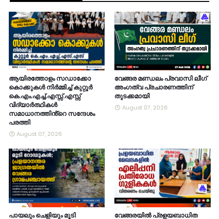
ആയിരത്തോളം സഡാക്കോ
വേങ്ങര മണ്ഡലം പ്രവാസി ലീഗ്
കൊക്കുകൾ നിർമ്മിച്ച് കുറ്റൂർ
അംഗത്വ പ്രചാരണത്തിന്
കെ.എം.എച്ച്.എസ്സ്.എസ്സ്
തുടക്കമായി
വിദ്യാർത്ഥികൾ
August 07, 2026
സമാധാനത്തിൻ്റെ സന്ദേശം
പരത്തി
August 07, 2026
പായലും ചെളിയും മൂടി
വേങ്ങരയിൽ പ്രളയബാധിത