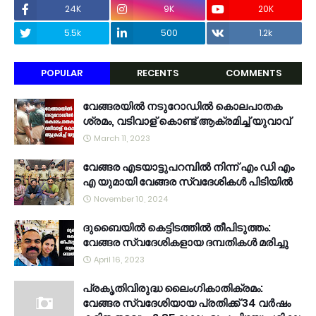
24K
9K
20K
5.5k
500
1.2k
POPULAR
RECENTS
COMMENTS
വേങ്ങരയിൽ നടുറോഡിൽ കൊലപാതക
ശ്രമം, വടിവാള് കൊണ്ട് ആക്രമിച്ച് യുവാവ്
March 11, 2023
വേങ്ങര എടയാട്ടുപറമ്പിൽ നിന്ന് എം ഡി എം
എ യുമായി വേങ്ങര സ്വദേശികൾ പിടിയിൽ
November 10, 2024
ദുബൈയിൽ കെട്ടിടത്തിൽ തീപിടുത്തം:
വേങ്ങര സ്വദേശികളായ ദമ്പതികൾ മരിച്ചു
April 16, 2023
പ്രകൃതിവിരുദ്ധ ലൈംഗികാതിക്രമം:
വേങ്ങര സ്വദേശിയായ പ്രതിക്ക് 34 വര്‍ഷം