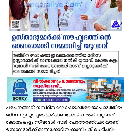
വേങ്ങര ജി.വി.എച്ച്.എസ്.എസിന് സമീപം റോഡരികിലെ പഴയ വാഹനങ
ഓണം അടുത്തെത്തി; ഏത്തപ്പഴത്തിന് പൊള്ളുന്ന വില നാൽപതിൽനിന്ന് 
വേങ്ങരയിൽ വെള്ളക്കെട്ട് രൂക്ഷം; ദുരിതബാധിതർക്ക് ആശ്വാസവുമാ
പ്രായം തടസ്സമല്ല; തിരൂരങ്ങാടി നഗരസഭയിൽ പ്ലസ് ടൂ പൂർത്തിയാക
വേങ്ങരയുടെ അഭിമാനമായി ഹിപ്നോട്ടിസ്റ്റ് മുഹമ്മദ് റിയാസ്; വേൾ
വാട്ടർ ടാങ്ക് വൃത്തിയാക്കുന്നതിനിടെ കെട്ടിടത്തിന്റെ മുകളിൽ നിന്ന് വ
ഉദ്യോഗസ്ഥ സംഘം പാണക്കാട് മണ്ണിടിച്ചിൽ ഉണ്ടായ സ്ഥലം സന്ദർശിച
ചക്രവാതച്ചുഴിയുടെ സ്വാധീനം: സംസ്ഥാനത്ത് ഓഗസ്റ്റ് 7 വരെ മഴ തുടരുമ
ആയിരത്തോളം സഡാക്കോ കൊക്കുകൾ നിർമ്മിച്ച് കുറ്റൂർ കെ.എം.എച്ച
പാണക്കാട്ട് മണ്ണിടിച്ചിൽ; അനധികൃത പാറ പൊട്ടിക്കലാണ് ദുരന്തത്തിന് 
പരപ്പനങ്ങാടി: നബിദിന ഘോഷയാത്രക്കൊപ്പമെത്തിയ
മദ്റസ ഉസ്താദുമാർക്ക് ഓണക്കോടി നൽകി യുവാവ്.
കോയംകുളം സ്വദേശി സജി പോത്താഞ്ചേരിയാണ്
ഉസ്താദുമാർക്ക് ഓണക്കോടി സമ്മാനിച്ചത്. ചെട്ടിപ്പടി -