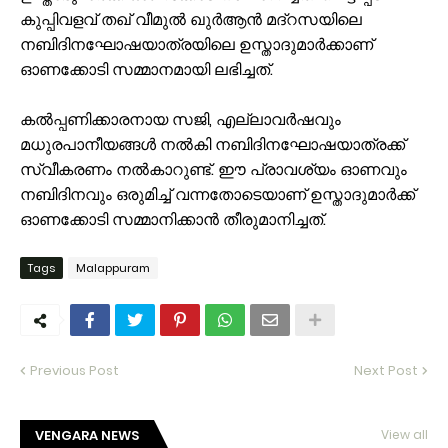
കുപ്പിവളവ് തഖ് വീമുൽ ഖുർആൻ മദ്റസയിലെ
നബിദിനഘോഷയാത്രയിലെ ഉസ്താദുമാർക്കാണ്
ഓണക്കോടി സമ്മാനമായി ലഭിച്ചത്.
കൽപ്പണിക്കാരനായ സജി, എല്ലാവർഷവും
മധുരപാനീയങ്ങൾ നൽകി നബിദിനഘോഷയാത്രക്ക്
സ്വീകരണം നൽകാറുണ്ട്. ഈ പ്രാവശ്യം ഓണവും
നബിദിനവും ഒരുമിച്ച് വന്നതോടെയാണ് ഉസ്താദുമാർക്ക്
ഓണക്കോടി സമ്മാനിക്കാൻ തീരുമാനിച്ചത്.
Tags
Malappuram
Previous Post
Next Post
VENGARA NEWS
View all