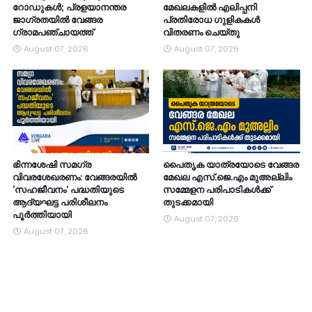
റോഡുകൾ; പ്രളയാനന്തര
മേഖലകളിൽ എലിപ്പനി
ജാഗ്രതയിൽ വേങ്ങര
പ്രതിരോധ ഗുളികകൾ
ഗ്രാമപഞ്ചായത്ത്
വിതരണം ചെയ്തു
August 07, 2026
August 07, 2026
ഭിന്നശേഷി സമഗ്ര
പൈതൃക യാത്രയോടെ വേങ്ങര
വിവരശേഖരണം: വേങ്ങരയിൽ
മേഖല എസ്.ജെ.എം മുഅല്ലിം
‘സഹജീവനം’ പദ്ധതിയുടെ
സമ്മേളന പരിപാടികൾക്ക്
ആദ്യഘട്ട പരിശീലനം
തുടക്കമായി
പൂർത്തിയായി
August 07, 2026
August 07, 2026