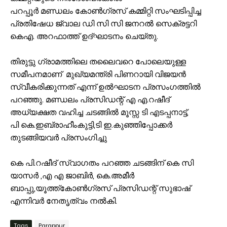
പറപ്പൂർ മണ്ഡലം കോൺഗ്രസ് കമ്മിറ്റി സംഘടിപ്പിച്ച
പ്രതിഷേധ ജ്വാല ഡി സി സി ജനറൽ സെക്രട്ടറി
കെഎ. അറഫാത്ത് ഉദ്ഘാടനം ചെയ്തു.
തിരുട്ടു ഗ്രാമത്തിലെ തലൈവറെ പോലെയുള്ള
സമീപനമാണ് മുഖ്യമന്ത്രി പിണറായി വിജയൻ
സ്വീകരിക്കുന്നത് എന്ന് ഉൽഘാടന പ്രസംഗത്തിൽ
പറഞ്ഞു. മണ്ഡലം പ്രസിഡന്റ് എ എ.റഷീദ്
അധ്യക്ഷത വഹിച്ച ചടങ്ങിൽ മൂസ്സ ടി എടപ്പനാട്ട്,
പി കെ.ഇബ്രാഹീംകുട്ടി,ടി ഇ.കുഞ്ഞിപ്പോക്കർ
തുടങ്ങിയവർ പ്രസംഗിച്ചു
കെ പി.റഷീദ് സ്വാഗതം പറഞ്ഞ ചടങ്ങിന് കെ സി
യാസർ ,എ എ ജാബിർ, കെ.അമീർ
ബാപ്പു,യൂത്ത്കോൺഗ്രസ് പ്രസിഡന്റ്‌ സുഭാഷ്
എന്നിവർ നേതൃത്വം നൽകി.
Tags
Parappur