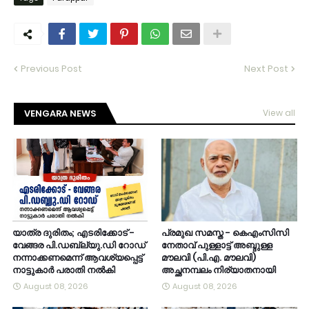
Previous Post
Next Post
VENGARA NEWS
View all
യാത്ര ദുരിതം; എടരിക്കോട് -
പ്രമുഖ സമസ്ത - കെഎംസിസി
വേങ്ങര പി.ഡബ്ല്യു.ഡി റോഡ്
നേതാവ് പുള്ളാട്ട് അബ്ദുള്ള
നന്നാക്കണമെന്ന് ആവശ്യപ്പെട്ട്
മൗലവി (പി.എ. മൗലവി)
നാട്ടുകാർ പരാതി നൽകി
അച്ഛനമ്പലം നിര്യാതനായി
August 08, 2026
August 08, 2026