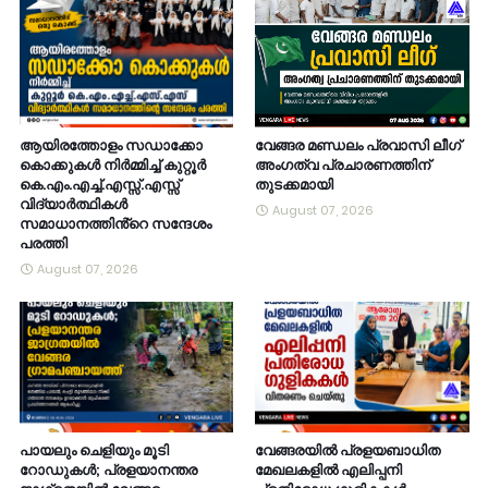
ആയിരത്തോളം സഡാക്കോ
വേങ്ങര മണ്ഡലം പ്രവാസി ലീഗ്
കൊക്കുകൾ നിർമ്മിച്ച് കുറ്റൂർ
അംഗത്വ പ്രചാരണത്തിന്
കെ.എം.എച്ച്.എസ്സ്.എസ്സ്
തുടക്കമായി
വിദ്യാർത്ഥികൾ
August 07, 2026
സമാധാനത്തിൻ്റെ സന്ദേശം
പരത്തി
August 07, 2026
പായലും ചെളിയും മൂടി
വേങ്ങരയിൽ പ്രളയബാധിത
റോഡുകൾ; പ്രളയാനന്തര
മേഖലകളിൽ എലിപ്പനി