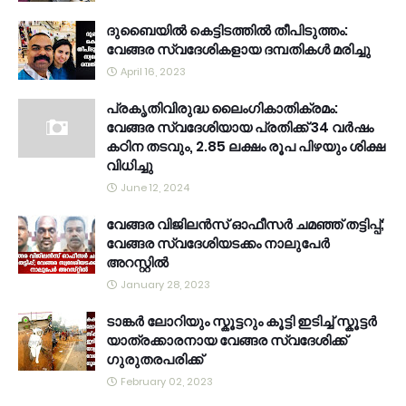
ദുബൈയിൽ കെട്ടിടത്തിൽ തീപിടുത്തം:
വേങ്ങര സ്വദേശികളായ ദമ്പതികൾ മരിച്ചു
April 16, 2023
പ്രകൃതിവിരുദ്ധ ലൈംഗികാതിക്രമം:
വേങ്ങര സ്വദേശിയായ പ്രതിക്ക് 34 വര്‍ഷം
കഠിന തടവും, 2.85 ലക്ഷം രൂപ പിഴയും ശിക്ഷ
വിധിച്ചു
June 12, 2024
വേങ്ങര വിജിലൻസ് ഓഫീസർ ചമഞ്ഞ് തട്ടിപ്പ്;
വേങ്ങര സ്വദേശിയടക്കം നാലുപേർ
അറസ്റ്റിൽ
January 28, 2023
ടാങ്കർ ലോറിയും സ്കൂട്ടറും കൂട്ടി ഇടിച്ച് സ്കൂട്ടർ
യാത്രക്കാരനായ വേങ്ങര സ്വദേശിക്ക്
ഗുരുതരപരിക്ക്
February 02, 2023