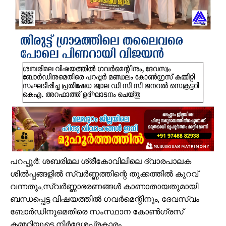
മൊബൈല്‍ ഉപയോക്താക്കള്‍ക്ക് തിരിച്ചടി; നിരക്കുകള്‍ വീണ്ടും കുത്തന
രക്ഷാപ്രവർത്തനത്തിനിടെ കാര്യങ്കോട് പുഴയിൽഒഴുക്കിൽപ്പെട്ടയുവ
പ്രളയക്കെടുതി പ്രതിരോധം: വേങ്ങര പഞ്ചായപ്പിൽ സന്നദ്ധ സേനാംഗ
വേങ്ങര ജി.വി.എച്ച്.എസ്.എസിന് സമീപം റോഡരികിലെ പഴയ വാഹനങ
ഓണം അടുത്തെത്തി; ഏത്തപ്പഴത്തിന് പൊള്ളുന്ന വില നാൽപതിൽനിന്ന് 
വേങ്ങരയിൽ വെള്ളക്കെട്ട് രൂക്ഷം; ദുരിതബാധിതർക്ക് ആശ്വാസവുമാ
പ്രായം തടസ്സമല്ല; തിരൂരങ്ങാടി നഗരസഭയിൽ പ്ലസ് ടൂ പൂർത്തിയാക
വേങ്ങരയുടെ അഭിമാനമായി ഹിപ്നോട്ടിസ്റ്റ് മുഹമ്മദ് റിയാസ്; വേൾ
പ്രവൃത്തി പൂർത്തിയാകും മുമ്പ് പൈപ്പ് പൊട്ടി; തിരൂരങ്ങാടി-കുണ്
യാത്ര ദുരിതം; എടരിക്കോട് - വേങ്ങര പി.ഡബ്ല്യു.ഡി റോഡ് നന്നാക്
പറപ്പൂർ: ശബരിമല ശ്രീകോവിലിലെ ദ്വാരപാലക
ശിൽപ്പങ്ങളിൽ സ്വർണ്ണത്തിന്റെ തൂക്കത്തിൽ കുറവ്
വന്നതും,സ്വർണ്ണാഭരണങ്ങൾ കാണാതായതുമായി
ബന്ധപ്പെട്ട വിഷയത്തിൽ ഗവർമെന്റിനും, ദേവസ്വം
ബോർഡിനുമെതിരെ സംസ്ഥാന കോൺഗ്രസ്
കമ്മറ്റിയുടെ നിർദേശപ്രകാരം