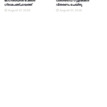
ജാഗ്രതയിൽ വേങ്ങര
പ്രതിരോധ ഗുളികകൾ
ഗ്രാമപഞ്ചായത്ത്
വിതരണം ചെയ്തു
August 07, 2026
August 07, 2026