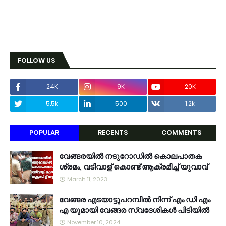
FOLLOW US
24K
9K
20K
5.5k
500
1.2k
POPULAR
RECENTS
COMMENTS
വേങ്ങരയിൽ നടുറോഡിൽ കൊലപാതക
ശ്രമം, വടിവാള് കൊണ്ട് ആക്രമിച്ച് യുവാവ്
March 11, 2023
വേങ്ങര എടയാട്ടുപറമ്പിൽ നിന്ന് എം ഡി എം
എ യുമായി വേങ്ങര സ്വദേശികൾ പിടിയിൽ
November 10, 2024