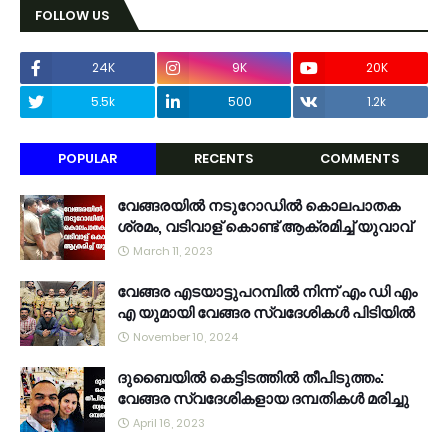
FOLLOW US
24K
9K
20K
5.5k
500
1.2k
POPULAR
RECENTS
COMMENTS
വേങ്ങരയിൽ നടുറോഡിൽ കൊലപാതക
ശ്രമം, വടിവാള് കൊണ്ട് ആക്രമിച്ച് യുവാവ്
March 11, 2023
വേങ്ങര എടയാട്ടുപറമ്പിൽ നിന്ന് എം ഡി എം
എ യുമായി വേങ്ങര സ്വദേശികൾ പിടിയിൽ
November 10, 2024
ദുബൈയിൽ കെട്ടിടത്തിൽ തീപിടുത്തം:
വേങ്ങര സ്വദേശികളായ ദമ്പതികൾ മരിച്ചു
April 16, 2023