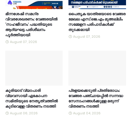
ഭിന്നശേഷി സമഗ്ര
പൈതൃക യാത്രയോടെ വേങ്ങര
വിവരശേഖരണം: വേങ്ങരയിൽ
മേഖല എസ്.ജെ.എം മുഅല്ലിം
‘സഹജീവനം’ പദ്ധതിയുടെ
സമ്മേളന പരിപാടികൾക്ക്
ആദ്യഘട്ട പരിശീലനം
തുടക്കമായി
പൂർത്തിയായി
August 07, 2026
August 07, 2026
കൂരിയാട് വ്യാപാരി
പ്രളയക്കെടുതി പ്രതിരോധം:
വ്യവസായി ഏകോപന
വേങ്ങര പഞ്ചായപ്പിൽ സന്നദ്ധ
സമിതിയുടെ നേതൃത്വത്തിൽ
സേനാംഗങ്ങൾക്കുള്ള മരുന്ന്
കുടിവെള്ള വിതരണം നടത്തി
വിതരണം നടത്തി
August 06, 2026
August 04, 2026