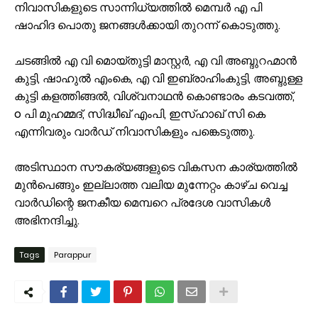
നിവാസികളുടെ സാന്നിധ്യത്തിൽ മെമ്പർ എ പി
ഷാഹിദ പൊതു ജനങ്ങൾക്കായി തുറന്ന് കൊടുത്തു.
ചടങ്ങിൽ എ വി മൊയ്‌തുട്ടി മാസ്റ്റർ, എ വി അബ്ദുറഹ്മാൻ
കുട്ടി, ഷാഹുൽ എംകെ, എ വി ഇബ്രാഹിംകുട്ടി, അബ്ദുള്ള
കുട്ടി കളത്തിങ്ങൽ, വിശ്വനാഥൻ കൊണ്ടാരം കടവത്ത്,
o പി മുഹമ്മദ്, സിദ്ധീഖ് എംപി, ഇസ്ഹാഖ് സി കെ
എന്നിവരും വാർഡ് നിവാസികളും പങ്കെടുത്തു.
അടിസ്ഥാന സൗകര്യങ്ങളുടെ വികസന കാര്യത്തിൽ
മുൻപെങ്ങും ഇല്ലാത്ത വലിയ മുന്നേറ്റം കാഴ്ച വെച്ച
വാർഡിന്റെ ജനകീയ മെമ്പറെ പ്രദേശ വാസികൾ
അഭിനന്ദിച്ചു.
Tags
Parappur