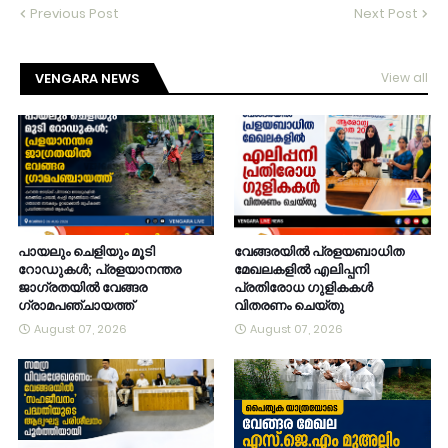
Previous Post
Next Post
VENGARA NEWS
View all
പായലും ചെളിയും മൂടി
വേങ്ങരയിൽ പ്രളയബാധിത
റോഡുകൾ; പ്രളയാനന്തര
മേഖലകളിൽ എലിപ്പനി
ജാഗ്രതയിൽ വേങ്ങര
പ്രതിരോധ ഗുളികകൾ
ഗ്രാമപഞ്ചായത്ത്
വിതരണം ചെയ്തു
August 07, 2026
August 07, 2026