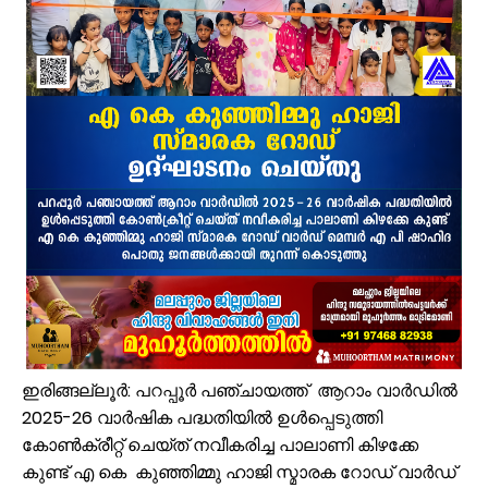
പ്രായം തടസ്സമല്ല; തിരൂരങ്ങാടി നഗരസഭയിൽ പ്ലസ് ടൂ പൂർത്തിയാക
വേങ്ങരയുടെ അഭിമാനമായി ഹിപ്നോട്ടിസ്റ്റ് മുഹമ്മദ് റിയാസ്; വേൾ
വാട്ടർ ടാങ്ക് വൃത്തിയാക്കുന്നതിനിടെ കെട്ടിടത്തിന്റെ മുകളിൽ നിന്ന് വ
ഉദ്യോഗസ്ഥ സംഘം പാണക്കാട് മണ്ണിടിച്ചിൽ ഉണ്ടായ സ്ഥലം സന്ദർശിച
ചക്രവാതച്ചുഴിയുടെ സ്വാധീനം: സംസ്ഥാനത്ത് ഓഗസ്റ്റ് 7 വരെ മഴ തുടരുമ
വിസ്ഡം യൂത്ത് വേങ്ങര സോൺ ട്രോമാകെയർ പരിശീലന ക്യാമ്പ് സംഘട
പാണക്കാട് ശിഹാബ് തങ്ങളുടെ സ്മാരകമന്ദിരം വൈകാതെ യാഥാർഥ്യമാക
എസ്. എം. സർവർ മെഗാ ക്വിസ് -മലപ്പുറം ഈസ്റ്റ് സോൺ മത്സരം സമ
സൗദിയിൽ വാഹനാപകടത്തിൽ മൂന്നിയൂർ സ്വദേശി മരണപ്പെട്ടു
ജോലിസ്ഥലത്ത് വെള്ളപ്പൊക്കം; അസമിൽ മരിച്ച തിരൂരങ്ങാടി സ്വദേ
ഇരിങ്ങല്ലൂർ: പറപ്പൂർ പഞ്ചായത്ത്‌ ആറാം വാർഡിൽ
2025-26 വാർഷിക പദ്ധതിയിൽ ഉൾപ്പെടുത്തി
കോൺക്രീറ്റ് ചെയ്ത് നവീകരിച്ച പാലാണി കിഴക്കേ
കുണ്ട് എ കെ കുഞ്ഞിമ്മു ഹാജി സ്മാരക റോഡ് വാർഡ്