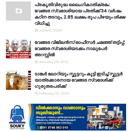
പ്രകൃതിവിരുദ്ധ ലൈംഗികാതിക്രമം:
വേങ്ങര സ്വദേശിയായ പ്രതിക്ക് 34 വര്‍ഷം
കഠിന തടവും, 2.85 ലക്ഷം രൂപ പിഴയും ശിക്ഷ
വിധിച്ചു
June 12, 2024
വേങ്ങര വിജിലൻസ് ഓഫീസർ ചമഞ്ഞ് തട്ടിപ്പ്;
വേങ്ങര സ്വദേശിയടക്കം നാലുപേർ
അറസ്റ്റിൽ
January 28, 2023
ടാങ്കർ ലോറിയും സ്കൂട്ടറും കൂട്ടി ഇടിച്ച് സ്കൂട്ടർ
യാത്രക്കാരനായ വേങ്ങര സ്വദേശിക്ക്
ഗുരുതരപരിക്ക്
February 02, 2023