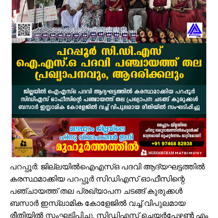
വേങ്ങരയിൽ വെള്ളക്കെട്ട് രൂക്ഷം; ദുരിതബാധിതർക്ക് ആശ്വാസവുമാ
പ്രായം തടസ്സമല്ല; തിരൂരങ്ങാടി നഗരസഭയിൽ പ്ലസ് ടൂ പൂർത്തിയാക
വേങ്ങരയുടെ അഭിമാനമായി ഹിപ്നോട്ടിസ്റ്റ് മുഹമ്മദ് റിയാസ്; വേൾ
വാട്ടർ ടാങ്ക് വൃത്തിയാക്കുന്നതിനിടെ കെട്ടിടത്തിന്റെ മുകളിൽ നിന്ന് വ
ഉദ്യോഗസ്ഥ സംഘം പാണക്കാട് മണ്ണിടിച്ചിൽ ഉണ്ടായ സ്ഥലം സന്ദർശിച
ചക്രവാതച്ചുഴിയുടെ സ്വാധീനം: സംസ്ഥാനത്ത് ഓഗസ്റ്റ് 7 വരെ മഴ തുടരുമ
വിസ്ഡം യൂത്ത് വേങ്ങര സോൺ ട്രോമാകെയർ പരിശീലന ക്യാമ്പ് സംഘട
പാണക്കാട് ശിഹാബ് തങ്ങളുടെ സ്മാരകമന്ദിരം വൈകാതെ യാഥാർഥ്യമാക
എസ്. എം. സർവർ മെഗാ ക്വിസ് -മലപ്പുറം ഈസ്റ്റ് സോൺ മത്സരം സമ
കരിപ്പൂർ വിമാന ദുരന്തത്തിന് ഇന്ന് 6 വയസ്സ്; വലിയ വിമാനങ്ങളുടെ തിരി
പറപ്പൂർ: ജില്ലയിൽഐഎസ്ഒ പദവി ആദ്യഘട്ടത്തിൽ
കരസ്ഥമാക്കിയ പറപ്പൂർ സിഡിഎസ് ഓഫീസിന്റെ
പഞ്ചായത്ത് തല പ്രഖ്യാപന ചടങ്ങ് കുരുക്കൾ
ബസാർ ഇസ്ലാമിക കോളേജിൽ വച്ച് വിപുലമായ
രീതിയിൽ സംഘടിപ്പിച്ചു. സിഡിഎസ് ചെയർപേഴ്സൺ എം