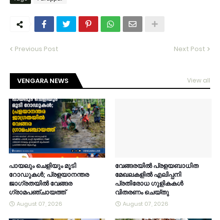
Previous Post
Next Post
VENGARA NEWS
View all
പായലും ചെളിയും മൂടി
വേങ്ങരയിൽ പ്രളയബാധിത
റോഡുകൾ; പ്രളയാനന്തര
മേഖലകളിൽ എലിപ്പനി
ജാഗ്രതയിൽ വേങ്ങര
പ്രതിരോധ ഗുളികകൾ
ഗ്രാമപഞ്ചായത്ത്
വിതരണം ചെയ്തു
August 07, 2026
August 07, 2026