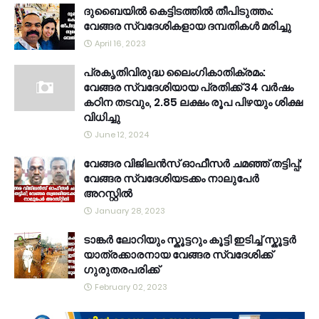
ദുബൈയിൽ കെട്ടിടത്തിൽ തീപിടുത്തം:
വേങ്ങര സ്വദേശികളായ ദമ്പതികൾ മരിച്ചു
April 16, 2023
പ്രകൃതിവിരുദ്ധ ലൈംഗികാതിക്രമം:
വേങ്ങര സ്വദേശിയായ പ്രതിക്ക് 34 വര്‍ഷം
കഠിന തടവും, 2.85 ലക്ഷം രൂപ പിഴയും ശിക്ഷ
വിധിച്ചു
June 12, 2024
വേങ്ങര വിജിലൻസ് ഓഫീസർ ചമഞ്ഞ് തട്ടിപ്പ്;
വേങ്ങര സ്വദേശിയടക്കം നാലുപേർ
അറസ്റ്റിൽ
January 28, 2023
ടാങ്കർ ലോറിയും സ്കൂട്ടറും കൂട്ടി ഇടിച്ച് സ്കൂട്ടർ
യാത്രക്കാരനായ വേങ്ങര സ്വദേശിക്ക്
ഗുരുതരപരിക്ക്
February 02, 2023