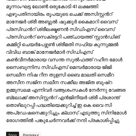
മൂന്നാംഘട്ട ലോൺ ഒരുകോടി 41 ലക്ഷത്തി
എഴുപതിനായിരം രൂപയുടെ ചെക്ക് അസിസ്റ്റൻറ്
മാനേജർ ശ്രീ അബ്ദുൽ ഷുക്കൂർ കൈമാറി വൈസ്
പ്രസിഡൻറ് ശ്രീലക്ഷ്മണൻ സിഡിഎസ് വൈസ്
പ്രസിഡൻറ് സെക്രട്ടറി പഞ്ചായത്ത് സ്റ്റാൻഡിങ്
കമ്മിറ്റി ചെയർപേഴ്സൺ ശ്രീമതി സഫിയ കുന്നുമ്മൽ
വിവിധ ബാങ്ക് മാനേജർമാർ സിഡിഎസ്
കൺവീനർമാരായ വസന്ത സുൽഫത്ത് റഹീന മോൾ
സൈബുന്നിസ സിഡിഎസ് മെമ്പർമാരായ ജിജി
സെലീന നിഷ റീന തുളസി ബൈ മാലതി സെമീറ
അസീന സജിന സലീന സക്കീല അജിത ബുഷ്റ
ഉമ്മുസലമ എന്നിവർ വആശംസകൾ നേർന്നു വേങ്ങര
ബ്ലോക്ക് അസിസ്റ്റൻറ് എൻജിനീയർ ശ്രീ പ്രശാന്ത്
തൊഴിലുറപ്പി പദ്ധതിയെക്കുറിച്ച് ഇ കെ വൈ സി
അപ്ഡേഷനെക്കുറിച്ചും ക്ലാസ് എടുത്തു സിനിമോള്‍
രോഗത്തിൽ പങ്കുചേർന്നവർക്ക് നന്ദി പ്രകാശിപ്പിച്ചു.
Tags
Parappur