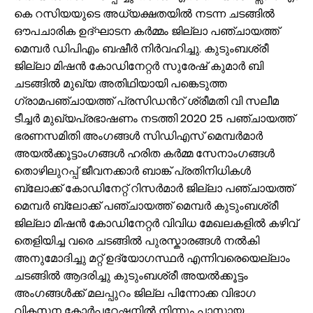
കെ റസിയയുടെ അധ്യക്ഷതയിൽ നടന്ന ചടങ്ങിൽ
ഔപചാരിക ഉദ്ഘാടന കർമ്മം ജില്ലാ പഞ്ചായത്ത്
മെമ്പർ ഡിപിഎം ബഷീർ നിർവഹിച്ചു. കുടുംബശ്രീ
ജില്ലാ മിഷൻ കോഡിനേറ്റർ സുരേഷ് കുമാർ ബി
ചടങ്ങിൽ മുഖ്യ അതിഥിയായി പങ്കെടുത്ത
ഗ്രാമപഞ്ചായത്ത് പ്രസിഡൻറ് ശ്രീമതി വി സലീമ
ടീച്ചർ മുഖ്യപ്രഭാഷണം നടത്തി 2020 25 പഞ്ചായത്ത്
ഭരണസമിതി അംഗങ്ങൾ സിഡിഎസ് മെമ്പർമാർ
അയൽക്കൂട്ടാംഗങ്ങൾ ഹരിത കർമ്മ സേനാംഗങ്ങൾ
തൊഴിലുറപ്പ് ജീവനക്കാർ ബാങ്ക് പ്രതിനിധികൾ
ബ്ലോക്ക് കോഡിനേറ്റ് റിസർമാർ ജില്ലാ പഞ്ചായത്ത്
മെമ്പർ ബ്ലോക്ക് പഞ്ചായത്ത് മെമ്പർ കുടുംബശ്രീ
ജില്ലാ മിഷൻ കോഡിനേറ്റർ വിവിധ മേഖലകളിൽ കഴിവ്
തെളിയിച്ച വരെ ചടങ്ങിൽ പുരസ്കാരങ്ങൾ നൽകി
അനുമോദിച്ചു മറ്റ് ഉദ്യോഗസ്ഥർ എന്നിവരെയെല്ലാം
ചടങ്ങിൽ ആദരിച്ചു കുടുംബശ്രീ അയൽക്കൂട്ടം
അംഗങ്ങൾക്ക് മലപ്പുറം ജില്ല പിന്നോക്ക വിഭാഗ
വികസന കോർപ്പറേഷനിൽ നിന്നും പാസായ