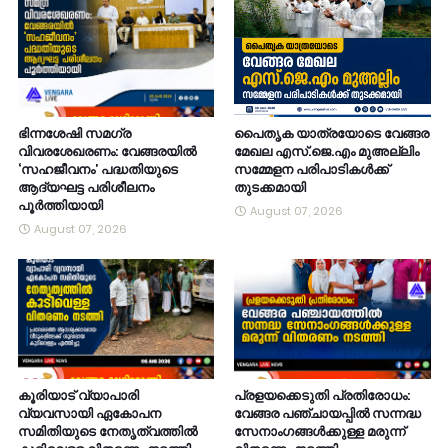
ഭിന്നശേഷി സമഗ്ര
പൈതൃക യാത്രയോടെ വേങ്ങര
വിവരശേഖരണം: വേങ്ങരയിൽ
മേഖല എസ്.ജെ.എം മുഅല്ലിം
‘സഹജീവനം’ പദ്ധതിയുടെ
സമ്മേളന പരിപാടികൾക്ക്
ആദ്യഘട്ട പരിശീലനം
തുടക്കമായി
പൂർത്തിയായി
August 07, 2026
August 07, 2026
കൂരിയാട് വ്യാപാരി
പ്രളയക്കെടുതി പ്രതിരോധം:
വ്യവസായി ഏകോപന
വേങ്ങര പഞ്ചായപ്പിൽ സന്നദ്ധ
സമിതിയുടെ നേതൃത്വത്തിൽ
സേനാംഗങ്ങൾക്കുള്ള മരുന്ന്