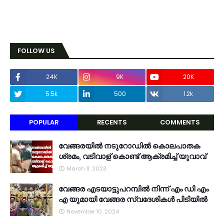
FOLLOW US
24K
9K
20K
5.5k
500
1.2k
POPULAR
RECENTS
COMMENTS
വേങ്ങരയിൽ നടുറോഡിൽ കൊലപാതക
ശ്രമം, വടിവാള് കൊണ്ട് ആക്രമിച്ച് യുവാവ്
March 11, 2023
വേങ്ങര എടയാട്ടുപറമ്പിൽ നിന്ന് എം ഡി എം
എ യുമായി വേങ്ങര സ്വദേശികൾ പിടിയിൽ
November 10, 2024