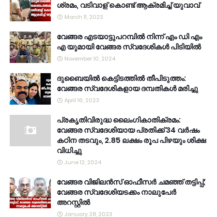
ശ്രമം, വടിവാള് കൊണ്ട് ആക്രമിച്ച് യുവാവ്
March 11, 2023
വേങ്ങര എടയാട്ടുപറമ്പിൽ നിന്ന് എം ഡി എം
എ യുമായി വേങ്ങര സ്വദേശികൾ പിടിയിൽ
November 10, 2024
ദുബൈയിൽ കെട്ടിടത്തിൽ തീപിടുത്തം:
വേങ്ങര സ്വദേശികളായ ദമ്പതികൾ മരിച്ചു
April 16, 2023
പ്രകൃതിവിരുദ്ധ ലൈംഗികാതിക്രമം:
വേങ്ങര സ്വദേശിയായ പ്രതിക്ക് 34 വര്‍ഷം
കഠിന തടവും, 2.85 ലക്ഷം രൂപ പിഴയും ശിക്ഷ
വിധിച്ചു
June 12, 2024
വേങ്ങര വിജിലൻസ് ഓഫീസർ ചമഞ്ഞ് തട്ടിപ്പ്;
വേങ്ങര സ്വദേശിയടക്കം നാലുപേർ
അറസ്റ്റിൽ
January 28, 2023