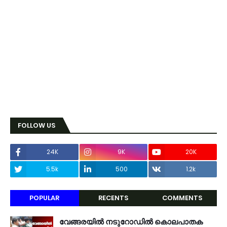
FOLLOW US
24K
9K
20K
5.5k
500
1.2k
POPULAR
RECENTS
COMMENTS
വേങ്ങരയിൽ നടുറോഡിൽ കൊലപാതക