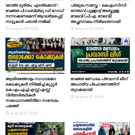
യാത്ര ദുരിതം; എടരിക്കോട് -
പ്രമുഖ സമസ്ത - കെഎംസിസി
വേങ്ങര പി.ഡബ്ല്യു.ഡി റോഡ്
നേതാവ് പുള്ളാട്ട് അബ്ദുള്ള
നന്നാക്കണമെന്ന് ആവശ്യപ്പെട്ട്
മൗലവി (പി.എ. മൗലവി)
നാട്ടുകാർ പരാതി നൽകി
അച്ഛനമ്പലം നിര്യാതനായി
August 08, 2026
August 08, 2026
ആയിരത്തോളം സഡാക്കോ
വേങ്ങര മണ്ഡലം പ്രവാസി ലീഗ്
കൊക്കുകൾ നിർമ്മിച്ച് കുറ്റൂർ
അംഗത്വ പ്രചാരണത്തിന്
കെ.എം.എച്ച്.എസ്സ്.എസ്സ്
തുടക്കമായി
വിദ്യാർത്ഥികൾ
August 07, 2026
സമാധാനത്തിൻ്റെ സന്ദേശം
പരത്തി
August 07, 2026