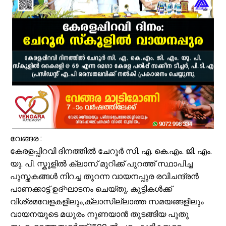
കൂരിയാട് വ്യാപാരി വ്യവസായി ഏകോപന സമിതിയുടെ നേതൃത്വത്
വിവരാവകാശ നിയമപ്രകാരം വിവരം സൗജന്യമായി നൽകണം; തിരൂരങ്ങ
അതിശക്തമായ മഴ തുടരും; എട്ട് ജില്ലകളിൽ റെഡ് അലർട്ട്
മൊബൈല്‍ ഉപയോക്താക്കള്‍ക്ക് തിരിച്ചടി; നിരക്കുകള്‍ വീണ്ടും കുത്തന
രക്ഷാപ്രവർത്തനത്തിനിടെ കാര്യങ്കോട് പുഴയിൽഒഴുക്കിൽപ്പെട്ടയുവ
പ്രളയക്കെടുതി പ്രതിരോധം: വേങ്ങര പഞ്ചായപ്പിൽ സന്നദ്ധ സേനാംഗ
വേങ്ങര ജി.വി.എച്ച്.എസ്.എസിന് സമീപം റോഡരികിലെ പഴയ വാഹനങ
ഓണം അടുത്തെത്തി; ഏത്തപ്പഴത്തിന് പൊള്ളുന്ന വില നാൽപതിൽനിന്ന് 
ഓണാഘോഷ ദിവസവും എട്ടാം ക്ലാസുകാർക്ക് പരീക്ഷ; ടൈംടേബിൾ മാ
സര്‍ക്കിള്‍ ഓഫീസ് തിരൂരങ്ങാടിയില്‍ തന്നെ; പുനരാരംഭത്തിന് നടപടിക
വേങ്ങര :
കേരളപ്പിറവി ദിനത്തിൽ ചേറൂർ സി. എ. കെ.എം. ജി. എം.
യു. പി. സ്കൂളിൽ ക്ലാസ് മുറിക്ക് പുറത്ത് സ്ഥാപിച്ച
പുസ്തകങ്ങൾ നിറച്ച തുറന്ന വായനപ്പുര രവിചന്ദ്രൻ
പാണക്കാട്ട് ഉദ്ഘാടനം ചെയ്തു. കുട്ടികൾക്ക്
വിശ്രമവേളകളിലും,ക്ലാസില്ലാത്ത സമയങ്ങളിലും
വായനയുടെ മധുരം നുണയാൻ തുടങ്ങിയ പുതു