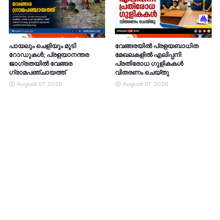
പായലും ചെളിയും മൂടി
വേങ്ങരയിൽ പ്രളയബാധിത
റോഡുകൾ; പ്രളയാനന്തര
മേഖലകളിൽ എലിപ്പനി
ജാഗ്രതയിൽ വേങ്ങര
പ്രതിരോധ ഗുളികകൾ
ഗ്രാമപഞ്ചായത്ത്
വിതരണം ചെയ്തു
August 07, 2026
August 07, 2026