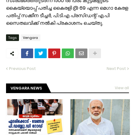
സംരംഭത്തെതുടർന്ന് 1500 ൽ പരം കുട്ടികളുടെ
കൈയ്യൊപ്പ് പതിച്ച കൈരളി @ 69 എന്ന മെഗാ കേരള
പതിപ്പ് സക്കീന ടീച്ചർ, പി.ടി.എ പ്രസിഡന്റ് എ.പി
സൈതലവിക്ക് നൽകി പ്രകാശനം ചെയ്തു.
Tags
Vengara
Previous Post
Next Post
VENGARA NEWS
View all