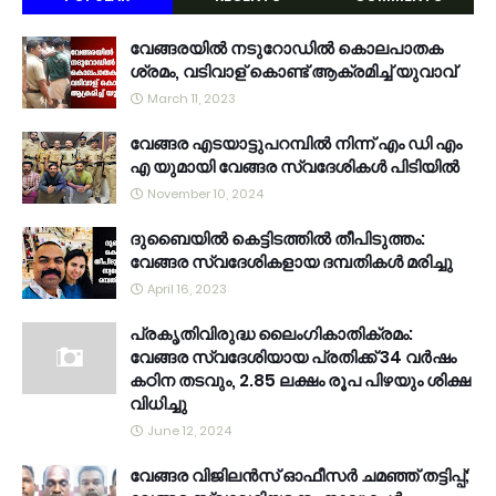
വേങ്ങരയിൽ നടുറോഡിൽ കൊലപാതക
ശ്രമം, വടിവാള് കൊണ്ട് ആക്രമിച്ച് യുവാവ്
March 11, 2023
വേങ്ങര എടയാട്ടുപറമ്പിൽ നിന്ന് എം ഡി എം
എ യുമായി വേങ്ങര സ്വദേശികൾ പിടിയിൽ
November 10, 2024
ദുബൈയിൽ കെട്ടിടത്തിൽ തീപിടുത്തം:
വേങ്ങര സ്വദേശികളായ ദമ്പതികൾ മരിച്ചു
April 16, 2023
പ്രകൃതിവിരുദ്ധ ലൈംഗികാതിക്രമം:
വേങ്ങര സ്വദേശിയായ പ്രതിക്ക് 34 വര്‍ഷം
കഠിന തടവും, 2.85 ലക്ഷം രൂപ പിഴയും ശിക്ഷ
വിധിച്ചു
June 12, 2024
വേങ്ങര വിജിലൻസ് ഓഫീസർ ചമഞ്ഞ് തട്ടിപ്പ്;