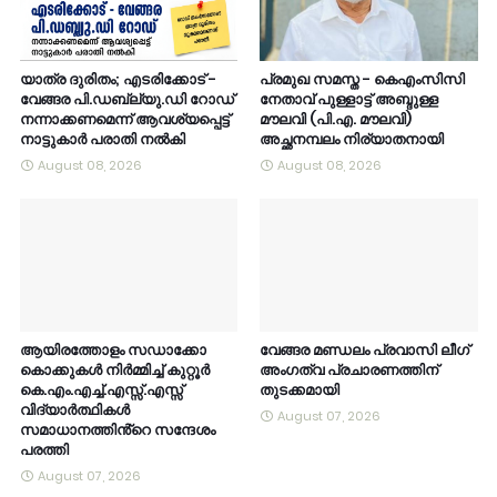
യാത്ര ദുരിതം; എടരിക്കോട് -
പ്രമുഖ സമസ്ത - കെഎംസിസി
വേങ്ങര പി.ഡബ്ല്യു.ഡി റോഡ്
നേതാവ് പുള്ളാട്ട് അബ്ദുള്ള
നന്നാക്കണമെന്ന് ആവശ്യപ്പെട്ട്
മൗലവി (പി.എ. മൗലവി)
നാട്ടുകാർ പരാതി നൽകി
അച്ഛനമ്പലം നിര്യാതനായി
August 08, 2026
August 08, 2026
ആയിരത്തോളം സഡാക്കോ
വേങ്ങര മണ്ഡലം പ്രവാസി ലീഗ്
കൊക്കുകൾ നിർമ്മിച്ച് കുറ്റൂർ
അംഗത്വ പ്രചാരണത്തിന്
കെ.എം.എച്ച്.എസ്സ്.എസ്സ്
തുടക്കമായി
വിദ്യാർത്ഥികൾ
August 07, 2026
സമാധാനത്തിൻ്റെ സന്ദേശം
പരത്തി
August 07, 2026