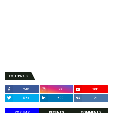
FOLLOW US
24K
9K
20K
5.5k
500
1.2k
POPULAR
RECENTS
COMMENTS