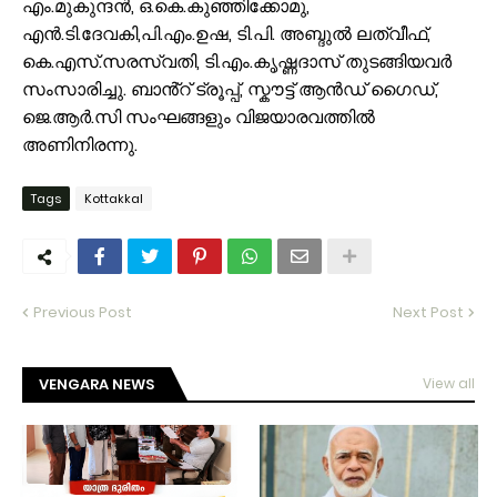
എം.മുകുന്ദൻ, ഒ.കെ.കുഞ്ഞിക്കോമു,
എൻ.ടി.ദേവകി,പി.എം.ഉഷ, ടി.പി. അബ്ദുൽ ലത്വീഫ്,
കെ.എസ്.സരസ്വതി, ടി.എം.കൃഷ്ണദാസ് തുടങ്ങിയവർ
സംസാരിച്ചു. ബാൻ്റ് ട്രൂപ്പ്, സ്കൗട്ട് ആൻഡ് ഗൈഡ്,
ജെ.ആർ.സി സംഘങ്ങളും വിജയാരവത്തിൽ
അണിനിരന്നു.
Tags
Kottakkal
Previous Post
Next Post
VENGARA NEWS
View all