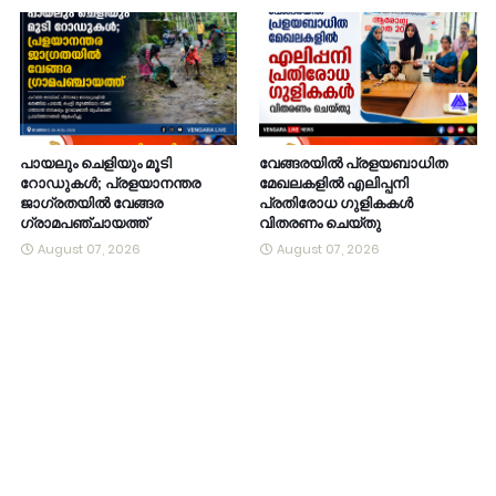
പായലും ചെളിയും മൂടി
വേങ്ങരയിൽ പ്രളയബാധിത
റോഡുകൾ; പ്രളയാനന്തര
മേഖലകളിൽ എലിപ്പനി
ജാഗ്രതയിൽ വേങ്ങര
പ്രതിരോധ ഗുളികകൾ
ഗ്രാമപഞ്ചായത്ത്
വിതരണം ചെയ്തു
August 07, 2026
August 07, 2026