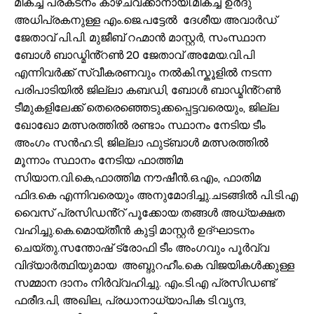
മികച്ച പ്രകടനം കാഴ്ചവക്കാനായി.മികച്ച ഉർദു
അധിപ്രകനുള്ള എം.ജെ.പട്ടേൽ ദേശീയ അവാർഡ്
ജേതാവ് പി.പി. മുജീബ് റഹ്മാൻ മാസ്റ്റർ, സംസ്ഥാന
ബോൾ ബാഡ്മിൻ്റൺ 20 ജേതാവ് അമേയ.വി.പി
എന്നിവർക്ക് സ്വീകരണവും നൽകി.സ്കൂളിൽ നടന്ന
പരിപാടിയിൽ ജില്ലാ കബഡി, ബോൾ ബാഡ്മിൻ്റൺ
ടീമുകളിലേക്ക് തെരെഞ്ഞെടുക്കപ്പെട്ടവരെയും, ജില്ല
ഖോഖോ മത്സരത്തിൽ രണ്ടാം സ്ഥാനം നേടിയ ടീം
അംഗം സൻഹ.ടി, ജില്ലാ ഫുട്ബാൾ മത്സരത്തിൽ
മൂന്നാം സ്ഥാനം നേടിയ ഫാത്തിമ
സിയാന.വി.കെ,ഫാത്തിമ നൗഷീൻ.ഒ.എം, ഫാതിമ
ഫിദ.കെ എന്നിവരെയും അനുമോദിച്ചു.ചടങ്ങിൽ പി.ടി.എ
വൈസ് പ്രസിഡൻ്റ് പൂക്കോയ തങ്ങൾ അധ്യക്ഷത
വഹിച്ചു.കെ.മൊയ്തീൻ കുട്ടി മാസ്റ്റർ ഉദ്ഘാടനം
ചെയ്തു.സന്തോഷ് ട്രോഫി ടീം അംഗവും പൂർവ്വ
വിദ്യാർത്ഥിയുമായ അബ്ദുറഹീം.കെ വിജയികൾക്കുള്ള
സമ്മാന ദാനം നിർവ്വഹിച്ചു. എം.ടി.എ പ്രസിഡണ്ട്
ഫരീദ.പി, അഖില, പ്രധാനാധ്യാപിക ടി.വൃന്ദ,