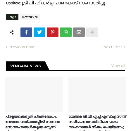
ശർത്തു,ടി പി ഫിദ, രിള പാണക്കാട് സംസാരിച്ചു.
Tags
Kottakkal
Previous Post
Next Post
VENGARA NEWS
View all
പ്രളയക്കെടുതി പ്രതിരോധം:
വേങ്ങര ജി.വി.എച്ച്.എസ്.എസിന്
വേങ്ങര പഞ്ചായപ്പിൽ സന്നദ്ധ
സമീപം റോഡരികിലെ പഴയ
സേനാംഗങ്ങൾക്കുള്ള മരുന്ന്
വാഹനങ്ങൾ നീക്കം ചെയ്യണം;