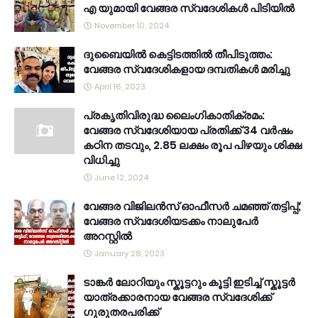
എ യുമായി വേങ്ങര സ്വദേശികൾ പിടിയിൽ
November 10, 2024
ദുബൈയിൽ കെട്ടിടത്തിൽ തീപിടുത്തം:
വേങ്ങര സ്വദേശികളായ ദമ്പതികൾ മരിച്ചു
April 16, 2023
പ്രകൃതിവിരുദ്ധ ലൈംഗികാതിക്രമം:
വേങ്ങര സ്വദേശിയായ പ്രതിക്ക് 34 വര്‍ഷം
കഠിന തടവും, 2.85 ലക്ഷം രൂപ പിഴയും ശിക്ഷ
വിധിച്ചു
June 12, 2024
വേങ്ങര വിജിലൻസ് ഓഫീസർ ചമഞ്ഞ് തട്ടിപ്പ്;
വേങ്ങര സ്വദേശിയടക്കം നാലുപേർ
അറസ്റ്റിൽ
January 28, 2023
ടാങ്കർ ലോറിയും സ്കൂട്ടറും കൂട്ടി ഇടിച്ച് സ്കൂട്ടർ
യാത്രക്കാരനായ വേങ്ങര സ്വദേശിക്ക്
ഗുരുതരപരിക്ക്