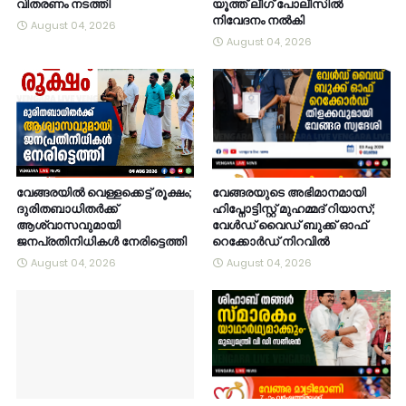
വിതരണം നടത്തി
യൂത്ത് ലീഗ് പോലീസിൽ
നിവേദനം നൽകി
August 04, 2026
August 04, 2026
വേങ്ങരയിൽ വെള്ളക്കെട്ട് രൂക്ഷം;
വേങ്ങരയുടെ അഭിമാനമായി
ദുരിതബാധിതർക്ക്
ഹിപ്നോട്ടിസ്റ്റ് മുഹമ്മദ് റിയാസ്;
ആശ്വാസവുമായി
വേൾഡ് വൈഡ് ബുക്ക് ഓഫ്
ജനപ്രതിനിധികൾ നേരിട്ടെത്തി
റെക്കോർഡ് നിറവിൽ
August 04, 2026
August 04, 2026