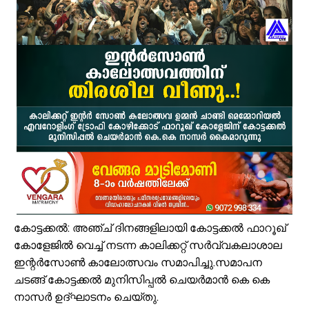
എസ്.എം.സർവർ മെഗാ ഉറുദു ക്വിസ് മത്സരം സമാപിച്ചു
ഒതുക്കുങ്ങൽ ഗവൺമെന്റ് ഹയർ സെക്കന്ററി സ്കൂളിന് പ്രത്യേക പാക്ക
വേങ്ങര ടൗൺ പൗരസമിതി ഫുട്ബോൾ പ്രവചന മത്സരം: വിജയിക്ക് മന്
ശിഹാബ് തങ്ങളെ അനുസ്മരിച്ച് പി.കെ. കുഞ്ഞാലിക്കുട്ടി
മലപ്പുറം ജില്ലയില്‍ ശക്തമായ മഴ; 4 ക്യാമ്പുകള്‍ തുറന്നു
വേങ്ങര ബോയ്സ് സ്കൂൾ മുൻ പ്യൂൺ തങ്കപ്പൻ ടി.വി നിര്യാതനായി
അതിശക്തമായ മഴ തുടരും; എട്ട് ജില്ലകളിൽ റെഡ് അലർട്ട്
മൊബൈല്‍ ഉപയോക്താക്കള്‍ക്ക് തിരിച്ചടി; നിരക്കുകള്‍ വീണ്ടും കുത്തന
രക്ഷാപ്രവർത്തനത്തിനിടെ കാര്യങ്കോട് പുഴയിൽഒഴുക്കിൽപ്പെട്ടയുവ
പ്രളയക്കെടുതി പ്രതിരോധം: വേങ്ങര പഞ്ചായപ്പിൽ സന്നദ്ധ സേനാംഗ
കോട്ടക്കൽ: അഞ്ച് ദിനങ്ങളിലായി കോട്ടക്കൽ ഫാറൂഖ്
കോളേജിൽ വെച്ച് നടന്ന കാലിക്കറ്റ് സർവ്വകലാശാല
ഇന്റർസോൺ കാലോത്സവം സമാപിച്ചു.സമാപന
ചടങ്ങ് കോട്ടക്കൽ മുനിസിപ്പൽ ചെയർമാൻ കെ കെ
നാസർ ഉദ്ഘാടനം ചെയ്തു.