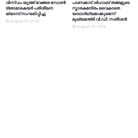
വിസ്ഡം യൂത്ത് വേങ്ങര സോൺ
പാണക്കാട് ശിഹാബ് തങ്ങളുടെ
ട്രോമാകെയർ പരിശീലന
സ്മാരകമന്ദിരം വൈകാതെ
ക്യാമ്പ് സംഘടിപ്പിച്ചു
യാഥാർഥ്യമാക്കുമെന്ന്
മുഖ്യമന്ത്രി വി.ഡി. സതീശൻ
August 03, 2026
August 03, 2026