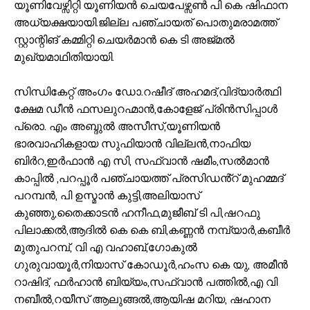
യൂണിവേഴ്സിറ്റി യൂണിയൻ ചെയപേഴ്സൺ പി കെ ഷിഫാന
അധ്യക്ഷയായി.ജില്ല പഞ്ചായത് പൊതുമരാമത്ത്‌
സ്റ്റാന്റിങ് കമ്മിറ്റി ചെയർമാൻ കെ ടി അജ്മൽ
മുഖ്യമാഥിതിയായി.
സിന്ധികേറ്റ് അംഗം ഡോ.റഷീദ് അഹമദ്,വിദ്യാർത്ഥി
ക്ഷേമ ഡീൻ ഫസലുറഹ്മാൻ,കോളേജ് പ്രിൻസിപ്പാൾ
പ്രൊ. എം അബ്ദുൽ അസീസ്,യൂണിയൻ
ഭാരവാഹികളായ സുഫിയാൻ വില്ലൻ,നാഫിയ
ബിർറ,ഇർഫാൻ എ സി, സഫ്‌വാൻ ഷമീം,സൽമാൻ
കാപ്പിൽ ,പറപ്പൂർ പഞ്ചായത്ത് പ്രസിഡൻ്റ് മുഹമ്മദ്‌
പറമ്പൻ, പി ഉസ്മാൻ കുട്ടി,അലിയാസ്
കുഞ്ഞു,തൈക്കാടൻ ഹനീഫ,മുജീബ് ടി പി,ഷറഫു
പിലാക്കൽ,ആദിൽ കെ കെ ബി,കണ്ണൻ നമ്പ്യാർ,കബീർ
മുതുപറമ്പ്, വി എ വഹാബ്,ഗോകുൽ
ഗുരുവായൂർ,നിയാസ് കോഡൂർ,ഹംസ കെ യു, അമീൻ
റാഷിദ്, ഫർഹാൻ ബിയ്യം,സഫ്‌വാൻ പത്തിൽ,എ വി
നബീൽ,റയീസ് ആലുങ്ങൽ,ആയിഷ മറിയ, ഷഹാന