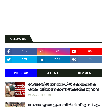
FOLLOW US
24K
9K
20K
5.5k
500
1.2k
POPULAR
RECENTS
COMMENTS
വേങ്ങരയിൽ നടുറോഡിൽ കൊലപാതക
ശ്രമം, വടിവാള് കൊണ്ട് ആക്രമിച്ച് യുവാവ്
March 11, 2023
വേങ്ങര എടയാട്ടുപറമ്പിൽ നിന്ന് എം ഡി എം