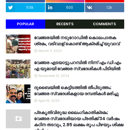
5.5k
500
1.2k
POPULAR
RECENTS
COMMENTS
വേങ്ങരയിൽ നടുറോഡിൽ കൊലപാതക
ശ്രമം, വടിവാള് കൊണ്ട് ആക്രമിച്ച് യുവാവ്
March 11, 2023
വേങ്ങര എടയാട്ടുപറമ്പിൽ നിന്ന് എം ഡി എം
എ യുമായി വേങ്ങര സ്വദേശികൾ പിടിയിൽ
November 10, 2024
ദുബൈയിൽ കെട്ടിടത്തിൽ തീപിടുത്തം:
വേങ്ങര സ്വദേശികളായ ദമ്പതികൾ മരിച്ചു
April 16, 2023
പ്രകൃതിവിരുദ്ധ ലൈംഗികാതിക്രമം:
വേങ്ങര സ്വദേശിയായ പ്രതിക്ക് 34 വര്‍ഷം
കഠിന തടവും, 2.85 ലക്ഷം രൂപ പിഴയും ശിക്ഷ