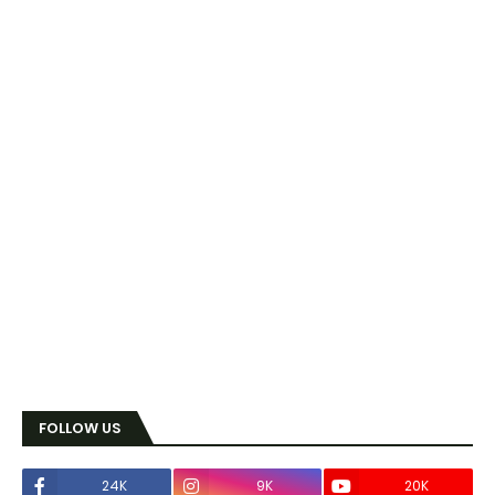
FOLLOW US
24K
9K
20K