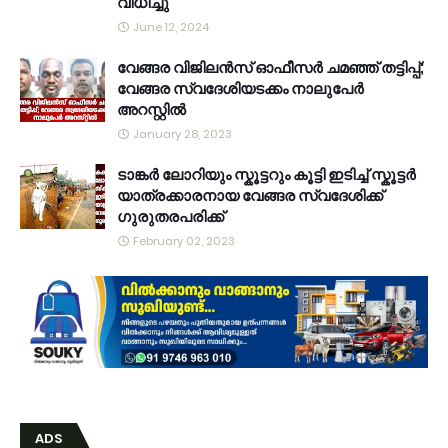
വിധിച്ചു
June 12, 2024
വേങ്ങര വിജിലൻസ് ഓഫീസർ ചമഞ്ഞ് തട്ടിപ്പ്;
വേങ്ങര സ്വദേശിയടക്കം നാലുപേർ
അറസ്റ്റിൽ
January 28, 2023
ടാങ്കർ ലോറിയും സ്കൂട്ടറും കൂട്ടി ഇടിച്ച് സ്കൂട്ടർ
യാത്രക്കാരനായ വേങ്ങര സ്വദേശിക്ക്
ഗുരുതരപരിക്ക്
February 02, 2023
ADS