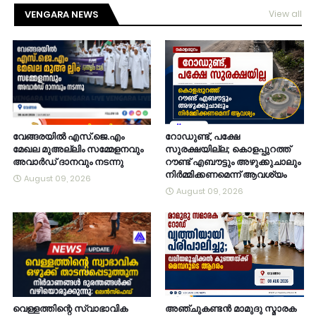
VENGARA NEWS
View all
വേങ്ങരയിൽ എസ്.ജെ.എം
റോഡുണ്ട്, പക്ഷേ
മേഖല മുഅല്ലിം സമ്മേളനവും
സുരക്ഷയില്ല; കൊളപ്പുറത്ത്
അവാർഡ് ദാനവും നടന്നു
റൗണ്ട് എബൗട്ടും അഴുക്കുചാലും
നിർമ്മിക്കണമെന്ന് ആവശ്യം
August 09, 2026
August 09, 2026
വെള്ളത്തിന്റെ സ്വാഭാവിക
അഞ്ചുകണ്ടൻ മാമുദു സ്മാരക