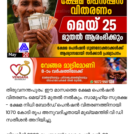
കരിപ്പൂർ വിമാന ദുരന്തത്തിന് ഇന്ന് 6 വയസ്സ്; വലിയ വിമാനങ്ങളുടെ തിരി
ജോലിസ്ഥലത്ത് വെള്ളപ്പൊക്കം; അസമിൽ മരിച്ച തിരൂരങ്ങാടി സ്വദേ
പായലും ചെളിയും മൂടി റോഡുകൾ; പ്രളയാനന്തര ജാഗ്രതയിൽ വേങ്
ക്ഷേമ പെൻഷൻ ഇനി വീടുകളിലെത്തില്ല; സഹകരണ സംഘങ്ങളെ ഒഴിവാക്കി
പാണക്കാട് എടയപ്പാലം മണ്ണിടിച്ചിൽ രക്ഷാപ്രവർത്തനം: മികച്ച സേവ
വേങ്ങരയിൽ പ്രളയബാധിത മേഖലകളിൽ എലിപ്പനി പ്രതിരോധ ഗുള
ഭിന്നശേഷി സമഗ്ര വിവരശേഖരണം: വേങ്ങരയിൽ ‘സഹജീവനം’ പദ്ധത
പൈതൃക യാത്രയോടെ വേങ്ങര മേഖല എസ്.ജെ.എം മുഅല്ലിം സമ്മേള
കൂരിയാട് വ്യാപാരി വ്യവസായി ഏകോപന സമിതിയുടെ നേതൃത്വത്
വേങ്ങരയിൽ എസ്.ജെ.എം മേഖല മുഅല്ലിം സമ്മേളനവും അവാർഡ് ദ
തിരുവനന്തപുരം: ഈ മാസത്തെ ക്ഷേമ പെൻഷൻ
വിതരണം മെയ് 25 മുതൽ നൽകും. സാമൂഹ്യ സുരക്ഷ
- ക്ഷേമ നിധി ബോര്‍ഡ് പെന്‍ഷന്‍ വിതരണത്തിനായി
1070 കോടി രൂപ അനുവദിച്ചതായി മുഖ്യമന്ത്രി വി ഡി
സതീശൻ അറിയിച്ചു.