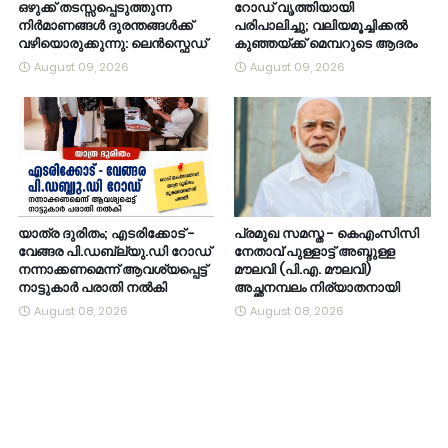
ഒഴുക്ക് തടസ്സപ്പെടുത്തുന്ന
റോഡ് വൃത്തിയായി
നിർമാണങ്ങൾ ദുരന്തങ്ങൾക്ക്
പരിപാലിച്ചു; വലിയമൂച്ചിക്കൽ
വഴിയൊരുക്കുന്നു: ലെൻസ്ഫെഡ്
കുഞ്ഞയ്ക്ക് മെമ്പറുടെ ആദരം
August 09, 2026
August 09, 2026
യാത്ര ദുരിതം; എടരിക്കോട് -
പ്രമുഖ സമസ്ത - കെഎംസിസി
വേങ്ങര പി.ഡബ്ല്യു.ഡി റോഡ്
നേതാവ് പുള്ളാട്ട് അബ്ദുള്ള
നന്നാക്കണമെന്ന് ആവശ്യപ്പെട്ട്
മൗലവി (പി.എ. മൗലവി)
നാട്ടുകാർ പരാതി നൽകി
അച്ഛനമ്പലം നിര്യാതനായി
August 08, 2026
August 08, 2026