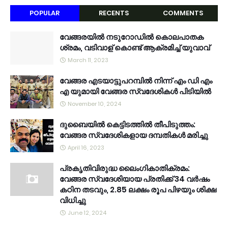
POPULAR
RECENTS
COMMENTS
വേങ്ങരയിൽ നടുറോഡിൽ കൊലപാതക
ശ്രമം, വടിവാള് കൊണ്ട് ആക്രമിച്ച് യുവാവ്
March 11, 2023
വേങ്ങര എടയാട്ടുപറമ്പിൽ നിന്ന് എം ഡി എം
എ യുമായി വേങ്ങര സ്വദേശികൾ പിടിയിൽ
November 10, 2024
ദുബൈയിൽ കെട്ടിടത്തിൽ തീപിടുത്തം:
വേങ്ങര സ്വദേശികളായ ദമ്പതികൾ മരിച്ചു
April 16, 2023
പ്രകൃതിവിരുദ്ധ ലൈംഗികാതിക്രമം:
വേങ്ങര സ്വദേശിയായ പ്രതിക്ക് 34 വര്‍ഷം
കഠിന തടവും, 2.85 ലക്ഷം രൂപ പിഴയും ശിക്ഷ
വിധിച്ചു
June 12, 2024