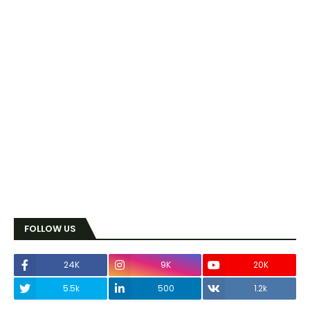
FOLLOW US
24K
9K
20K
5.5k
500
1.2k