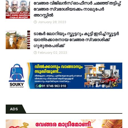
വേങ്ങര വിജിലൻസ് ഓഫീസർ ചമഞ്ഞ് തട്ടിപ്പ്;
വേങ്ങര സ്വദേശിയടക്കം നാലുപേർ
അറസ്റ്റിൽ
January 28, 2023
ടാങ്കർ ലോറിയും സ്കൂട്ടറും കൂട്ടി ഇടിച്ച് സ്കൂട്ടർ
യാത്രക്കാരനായ വേങ്ങര സ്വദേശിക്ക്
ഗുരുതരപരിക്ക്
February 02, 2023
ADS