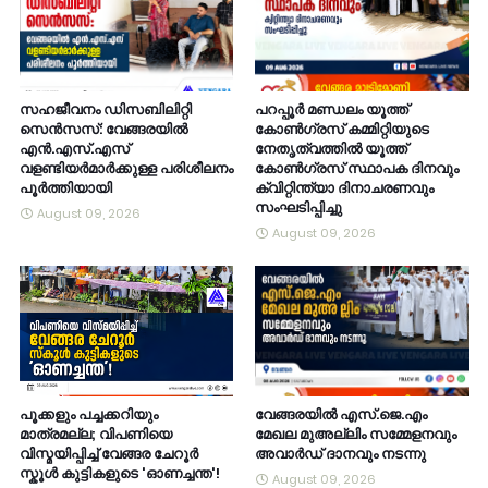
സഹജീവനം ഡിസബിലിറ്റി
പറപ്പൂർ മണ്ഡലം യൂത്ത്
സെൻസസ്: വേങ്ങരയിൽ
കോൺഗ്രസ് കമ്മിറ്റിയുടെ
എൻ.എസ്.എസ്
നേതൃത്വത്തിൽ യൂത്ത്
വളണ്ടിയർമാർക്കുള്ള പരിശീലനം
കോൺഗ്രസ് സ്ഥാപക ദിനവും
പൂർത്തിയായി
ക്വിറ്റിന്ത്യാ ദിനാചരണവും
സംഘടിപ്പിച്ചു
August 09, 2026
August 09, 2026
പൂക്കളും പച്ചക്കറിയും
വേങ്ങരയിൽ എസ്.ജെ.എം
മാത്രമല്ല; വിപണിയെ
മേഖല മുഅല്ലിം സമ്മേളനവും
വിസ്മയിപ്പിച്ച് വേങ്ങര ചേറൂർ
അവാർഡ് ദാനവും നടന്നു
സ്കൂൾ കുട്ടികളുടെ 'ഓണച്ചന്ത'!
August 09, 2026