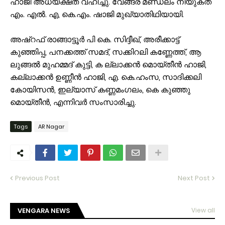
ഹാജി അധ്യക്ഷത വഹിച്ചു. വേങ്ങര മണ്ഡലം നിയുക്ത
എം. എൽ. എ, കെ.എം. ഷാജി മുഖ്യാതിഥിയായി.
അഷ്റഫ് രാങ്ങാട്ടൂർ പി കെ. സിദ്ദീഖ്, അരീക്കാട്ട്
കുഞ്ഞിപ്പ, പനക്കത്ത് സമദ്, സക്കിറലി കണ്ണേത്ത്, ആ
ലുങ്ങൽ മുഹമ്മദ് കുട്ടി, ക ല്ലാക്കൻ മൊയ്തീൻ ഹാജി,
കല്ലാക്കൻ ഉണ്ണീൻ ഹാജി, എ. കെ.ഹംസ, സാദിക്കലി
കോയിസൻ, ഇല്യാസ് കണ്ണമംഗലം, കെ കുഞ്ഞു
മൊയ്തീൻ, എന്നിവർ സംസാരിച്ചു.
Tags
AR Nagar
Previous Post
Next Post
VENGARA NEWS
View all