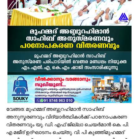
ഓണം അടുത്തെത്തി; ഏത്തപ്പഴത്തിന് പൊള്ളുന്ന വില നാൽപതിൽനിന്ന് 
വേങ്ങരയിൽ വെള്ളക്കെട്ട് രൂക്ഷം; ദുരിതബാധിതർക്ക് ആശ്വാസവുമാ
പ്രായം തടസ്സമല്ല; തിരൂരങ്ങാടി നഗരസഭയിൽ പ്ലസ് ടൂ പൂർത്തിയാക
വേങ്ങരയുടെ അഭിമാനമായി ഹിപ്നോട്ടിസ്റ്റ് മുഹമ്മദ് റിയാസ്; വേൾ
വാട്ടർ ടാങ്ക് വൃത്തിയാക്കുന്നതിനിടെ കെട്ടിടത്തിന്റെ മുകളിൽ നിന്ന് വ
ഉദ്യോഗസ്ഥ സംഘം പാണക്കാട് മണ്ണിടിച്ചിൽ ഉണ്ടായ സ്ഥലം സന്ദർശിച
ചക്രവാതച്ചുഴിയുടെ സ്വാധീനം: സംസ്ഥാനത്ത് ഓഗസ്റ്റ് 7 വരെ മഴ തുടരുമ
ആയിരത്തോളം സഡാക്കോ കൊക്കുകൾ നിർമ്മിച്ച് കുറ്റൂർ കെ.എം.എച്ച
പാണക്കാട്ട് മണ്ണിടിച്ചിൽ; അനധികൃത പാറ പൊട്ടിക്കലാണ് ദുരന്തത്തിന് 
വേങ്ങര മണ്ഡലം പ്രവാസി ലീഗ് അംഗത്വ പ്രചാരണത്തിന് തുടക്കമാ
വേങ്ങര: മുഹമ്മദ് അബ്ദുറഹിമാൻ സാഹിബ്
അനുസ്മരണവും വിദ്യാർത്ഥികൾക്ക് പഠനോപകരണ
വിതരണവും യു. ഡി. എഫ് ജില്ലാ ചെയർമാൻ കെ. പി.
എ മജീദ് ഉദ്ഘാടനം ചെയ്തു. വി. പി കുഞ്ഞിമുഹമ്മദ്