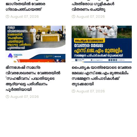
ജാഗ്രതയിൽ വേങ്ങര
പ്രതിരോധ ഗുളികകൾ
ഗ്രാമപഞ്ചായത്ത്
വിതരണം ചെയ്തു
August 07, 2026
August 07, 2026
ഭിന്നശേഷി സമഗ്ര
പൈതൃക യാത്രയോടെ വേങ്ങര
വിവരശേഖരണം: വേങ്ങരയിൽ
മേഖല എസ്.ജെ.എം മുഅല്ലിം
‘സഹജീവനം’ പദ്ധതിയുടെ
സമ്മേളന പരിപാടികൾക്ക്
ആദ്യഘട്ട പരിശീലനം
തുടക്കമായി
പൂർത്തിയായി
August 07, 2026
August 07, 2026