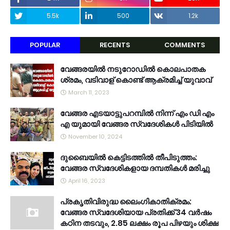
5.5k
500
1.2k
POPULAR
RECENTS
COMMENTS
വേങ്ങരയിൽ നടുറോഡിൽ കൊലപാതക
ശ്രമം, വടിവാള് കൊണ്ട് ആക്രമിച്ച് യുവാവ്
March 11, 2023
വേങ്ങര എടയാട്ടുപറമ്പിൽ നിന്ന് എം ഡി എം
എ യുമായി വേങ്ങര സ്വദേശികൾ പിടിയിൽ
November 10, 2024
ദുബൈയിൽ കെട്ടിടത്തിൽ തീപിടുത്തം:
വേങ്ങര സ്വദേശികളായ ദമ്പതികൾ മരിച്ചു
April 16, 2023
പ്രകൃതിവിരുദ്ധ ലൈംഗികാതിക്രമം:
വേങ്ങര സ്വദേശിയായ പ്രതിക്ക് 34 വര്‍ഷം
കഠിന തടവും, 2.85 ലക്ഷം രൂപ പിഴയും ശിക്ഷ