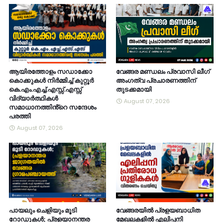
ആയിരത്തോളം സഡാക്കോ
വേങ്ങര മണ്ഡലം പ്രവാസി ലീഗ്
കൊക്കുകൾ നിർമ്മിച്ച് കുറ്റൂർ
അംഗത്വ പ്രചാരണത്തിന്
കെ.എം.എച്ച്.എസ്സ്.എസ്സ്
തുടക്കമായി
വിദ്യാർത്ഥികൾ
August 07, 2026
സമാധാനത്തിൻ്റെ സന്ദേശം
പരത്തി
August 07, 2026
പായലും ചെളിയും മൂടി
വേങ്ങരയിൽ പ്രളയബാധിത
റോഡുകൾ; പ്രളയാനന്തര
മേഖലകളിൽ എലിപ്പനി