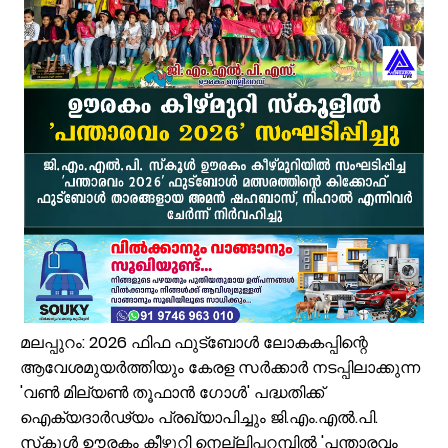
സൗദിയിൽ വാഹനാപകടത്തിൽ മൂന്നിയൂർ സ്വദേശി മരണപ്പെട്ടു
ഓണക്കാലത്തെ റേഷൻ വിതരണം തിങ്കളാഴ്ച മുതൽ; കാർഡുകൾക്കുള്ള
സംവരണ നിയമനങ്ങളിൽ സ്പെഷ്യൽ റിക്രൂട്ട്മെന്റ് നടത്തണം: ഒ.ബി.സ
ഇൻഫാന്റിനോക്കെതിരെ അവിശ്വാസ പ്രമേയ നീക്കവുമായി യുവേഫ;
എസ്.എം.സർവർ മെഗാ ഉറുദു ക്വിസ് മത്സരം സമാപിച്ചു
ഒതുക്കുങ്ങൽ ഗവൺമെന്റ് ഹയർ സെക്കന്ററി സ്കൂളിന് പ്രത്യേക പാക്ക
വേങ്ങര ടൗൺ പൗരസമിതി ഫുട്ബോൾ പ്രവചന മത്സരം: വിജയിക്ക് മന്
ശിഹാബ് തങ്ങളെ അനുസ്മരിച്ച് പി.കെ. കുഞ്ഞാലിക്കുട്ടി
കൂരിയാട് വ്യാപാരി വ്യവസായി ഏകോപന സമിതിയുടെ നേതൃത്വത്
വിവരാവകാശ നിയമപ്രകാരം വിവരം സൗജന്യമായി നൽകണം; തിരൂരങ്ങ
മലപ്പുറം: 2026 ഫിഫ ഫുട്ബോൾ ലോകകപ്പിന്റെ
ആവേശമുയർത്തിയും കേരള സർക്കാർ നടപ്പിലാക്കുന്ന
'വൺ മില്യൺ തൂഫാൻ ഗോൾ' പദ്ധതിക്ക്
ഐക്യദാർഢ്യം പ്രഖ്യാപിച്ചും ജി.എം.എൽ.പി.
സ്‌കൂൾ ഊരകം കീഴ്മുറി നെല്ലിപ്പറമ്പിൽ 'പന്താരവം