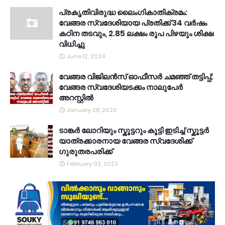
പ്രകൃതിവിരുദ്ധ ലൈംഗികാതിക്രമം:
വേങ്ങര സ്വദേശിയായ പ്രതിക്ക് 34 വര്‍ഷം
കഠിന തടവും, 2.85 ലക്ഷം രൂപ പിഴയും ശിക്ഷ
വിധിച്ചു
June 12, 2024
വേങ്ങര വിജിലൻസ് ഓഫീസർ ചമഞ്ഞ് തട്ടിപ്പ്;
വേങ്ങര സ്വദേശിയടക്കം നാലുപേർ
അറസ്റ്റിൽ
January 28, 2023
ടാങ്കർ ലോറിയും സ്കൂട്ടറും കൂട്ടി ഇടിച്ച് സ്കൂട്ടർ
യാത്രക്കാരനായ വേങ്ങര സ്വദേശിക്ക്
ഗുരുതരപരിക്ക്
February 02, 2023