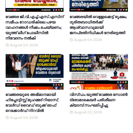
വേങ്ങര ജി.വി.എച്ച്.എസ്.എസിന്
വേങ്ങരയിൽ വെള്ളക്കെട്ട് രൂക്ഷം;
സമീപം റോഡരികിലെ പഴയ
ദുരിതബാധിതർക്ക്
വാഹനങ്ങൾ നീക്കം ചെയ്യണം;
ആശ്വാസവുമായി
യൂത്ത് ലീഗ് പോലീസിൽ
ജനപ്രതിനിധികൾ നേരിട്ടെത്തി
നിവേദനം നൽകി
August 04, 2026
August 04, 2026
വേങ്ങരയുടെ അഭിമാനമായി
വിസ്ഡം യൂത്ത് വേങ്ങര സോൺ
ഹിപ്നോട്ടിസ്റ്റ് മുഹമ്മദ് റിയാസ്;
ട്രോമാകെയർ പരിശീലന
വേൾഡ് വൈഡ് ബുക്ക് ഓഫ്
ക്യാമ്പ് സംഘടിപ്പിച്ചു
റെക്കോർഡ് നിറവിൽ
August 03, 2026
August 04, 2026