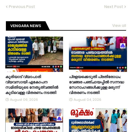
Previous Post
Next Post
VENGARA NEWS
View all
കൂരിയാട് വ്യാപാരി
പ്രളയക്കെടുതി പ്രതിരോധം:
വ്യവസായി ഏകോപന
വേങ്ങര പഞ്ചായപ്പിൽ സന്നദ്ധ
സമിതിയുടെ നേതൃത്വത്തിൽ
സേനാംഗങ്ങൾക്കുള്ള മരുന്ന്
കുടിവെള്ള വിതരണം നടത്തി
വിതരണം നടത്തി
August 06, 2026
August 04, 2026