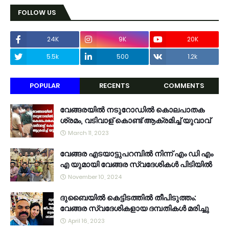
FOLLOW US
24K
9K
20K
5.5k
500
1.2k
POPULAR
RECENTS
COMMENTS
വേങ്ങരയിൽ നടുറോഡിൽ കൊലപാതക
ശ്രമം, വടിവാള് കൊണ്ട് ആക്രമിച്ച് യുവാവ്
March 11, 2023
വേങ്ങര എടയാട്ടുപറമ്പിൽ നിന്ന് എം ഡി എം
എ യുമായി വേങ്ങര സ്വദേശികൾ പിടിയിൽ
November 10, 2024
ദുബൈയിൽ കെട്ടിടത്തിൽ തീപിടുത്തം:
വേങ്ങര സ്വദേശികളായ ദമ്പതികൾ മരിച്ചു
April 16, 2023