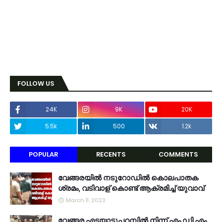
FOLLOW US
24K
9K
20K
5.5k
500
1.2k
POPULAR
RECENTS
COMMENTS
വേങ്ങരയിൽ നടുറോഡിൽ കൊലപാതക
ശ്രമം, വടിവാള് കൊണ്ട് ആക്രമിച്ച് യുവാവ്
March 11, 2023
വേങ്ങര എടയാട്ടുപറമ്പിൽ നിന്ന് എം ഡി എം