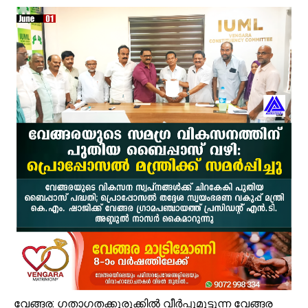
പ്രമുഖ സമസ്ത - കെഎംസിസി നേതാവ് പുള്ളാട്ട് അബ്ദുള്ള മൗലവി (പ
ആയിരത്തോളം സഡാക്കോ കൊക്കുകൾ നിർമ്മിച്ച് കുറ്റൂർ കെ.എം.എച്ച
പാണക്കാട്ട് മണ്ണിടിച്ചിൽ; അനധികൃത പാറ പൊട്ടിക്കലാണ് ദുരന്തത്തിന് 
വേങ്ങര മണ്ഡലം പ്രവാസി ലീഗ് അംഗത്വ പ്രചാരണത്തിന് തുടക്കമാ
കരിപ്പൂർ വിമാന ദുരന്തത്തിന് ഇന്ന് 6 വയസ്സ്; വലിയ വിമാനങ്ങളുടെ തിരി
ജോലിസ്ഥലത്ത് വെള്ളപ്പൊക്കം; അസമിൽ മരിച്ച തിരൂരങ്ങാടി സ്വദേ
പായലും ചെളിയും മൂടി റോഡുകൾ; പ്രളയാനന്തര ജാഗ്രതയിൽ വേങ്
ക്ഷേമ പെൻഷൻ ഇനി വീടുകളിലെത്തില്ല; സഹകരണ സംഘങ്ങളെ ഒഴിവാക്കി
പാണക്കാട് എടയപ്പാലം മണ്ണിടിച്ചിൽ രക്ഷാപ്രവർത്തനം: മികച്ച സേവ
സഹജീവനം ഡിസബിലിറ്റി സെൻസസ്: വേങ്ങരയിൽ എൻ.എസ്.എസ് വളണ
വേങ്ങര: ഗതാഗതക്കുരുക്കിൽ വീർപ്പുമുട്ടുന്ന വേങ്ങര