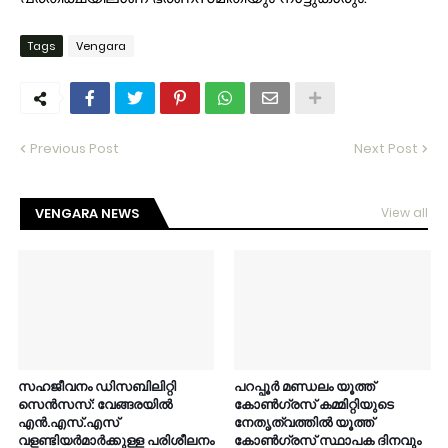
Tags
Vengara
Previous Post
Next Post
VENGARA NEWS
View all
സഹജീവനം ഡിസബിലിറ്റി
പറപ്പൂർ മണ്ഡലം യൂത്ത്
സെൻസസ്: വേങ്ങരയിൽ
കോൺഗ്രസ് കമ്മിറ്റിയുടെ
എൻ.എസ്.എസ്
നേതൃത്വത്തിൽ യൂത്ത്
വളണ്ടിയർമാർക്കുള്ള പരിശീലനം
കോൺഗ്രസ് സ്ഥാപക ദിനവും