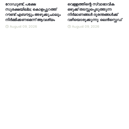
റോഡുണ്ട്, പക്ഷേ
വെള്ളത്തിന്റെ സ്വാഭാവിക
സുരക്ഷയില്ല; കൊളപ്പുറത്ത്
ഒഴുക്ക് തടസ്സപ്പെടുത്തുന്ന
റൗണ്ട് എബൗട്ടും അഴുക്കുചാലും
നിർമാണങ്ങൾ ദുരന്തങ്ങൾക്ക്
നിർമ്മിക്കണമെന്ന് ആവശ്യം
വഴിയൊരുക്കുന്നു: ലെൻസ്ഫെഡ്
August 09, 2026
August 09, 2026