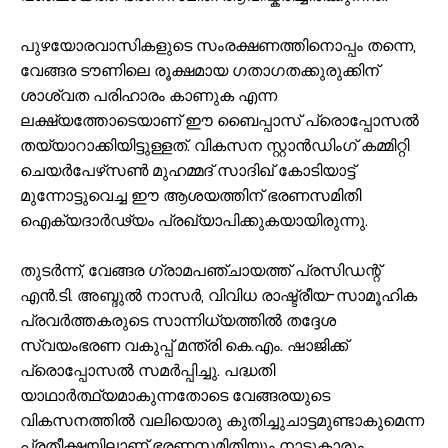
പുഴയോരവാസികളുടെ സംരക്ഷണത്തിനൊപ്പം തന്നെ,
വേങ്ങര ടൗണിലെ രൂക്ഷമായ ഗതാഗതക്കുരുക്കിന്
ശാശ്വത പരിഹാരം കാണുക എന്ന
ലക്ഷ്യത്തോടെയാണ് ഈ ബൈപ്പാസ് പ്രൊപ്പോസൽ
തയ്യാറാക്കിയിട്ടുള്ളത്. വികസന സ്റ്റാൻഡിംഗ് കമ്മിറ്റി
ചെയർപേഴ്‌സൺ മുഹമ്മദ് സാദിഖ് കോടിയാട്ട്
മുന്നോട്ടുവെച്ച ഈ ആശയത്തിന് ഭരണസമിതി
ഐക്യദാർഢ്യം പ്രഖ്യാപിക്കുകയായിരുന്നു.
തുടർന്ന്, വേങ്ങര ഗ്രാമപഞ്ചായത്ത് പ്രസിഡന്റ്
എൻ.ടി. അബ്ദുൽ നാസർ, വിവിധ രാഷ്ട്രീയ-സാമൂഹിക
പ്രവർത്തകരുടെ സാന്നിധ്യത്തിൽ തദ്ദേശ
സ്വയംഭരണ വകുപ്പ് മന്ത്രി കെ.എം. ഷാജിക്ക്
പ്രൊപ്പോസൽ സമർപ്പിച്ചു. പദ്ധതി
യാഥാർത്ഥ്യമാകുന്നതോടെ വേങ്ങരയുടെ
വികസനത്തിൽ വലിയൊരു കുതിച്ചുചാട്ടമുണ്ടാകുമെന്ന
പ്രതീക്ഷയിലാണ് ഭരണസമിതിയും നാട്ടുകാരും.