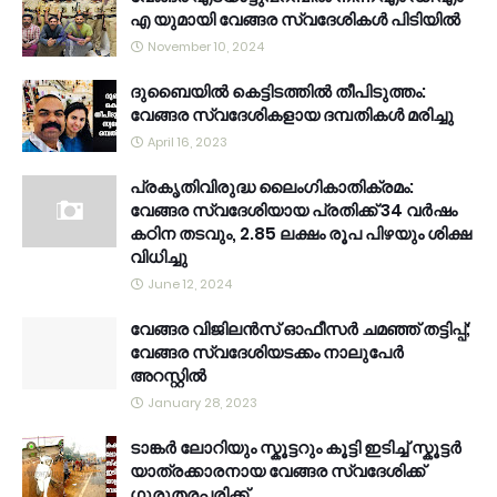
എ യുമായി വേങ്ങര സ്വദേശികൾ പിടിയിൽ
November 10, 2024
ദുബൈയിൽ കെട്ടിടത്തിൽ തീപിടുത്തം:
വേങ്ങര സ്വദേശികളായ ദമ്പതികൾ മരിച്ചു
April 16, 2023
പ്രകൃതിവിരുദ്ധ ലൈംഗികാതിക്രമം:
വേങ്ങര സ്വദേശിയായ പ്രതിക്ക് 34 വര്‍ഷം
കഠിന തടവും, 2.85 ലക്ഷം രൂപ പിഴയും ശിക്ഷ
വിധിച്ചു
June 12, 2024
വേങ്ങര വിജിലൻസ് ഓഫീസർ ചമഞ്ഞ് തട്ടിപ്പ്;
വേങ്ങര സ്വദേശിയടക്കം നാലുപേർ
അറസ്റ്റിൽ
January 28, 2023
ടാങ്കർ ലോറിയും സ്കൂട്ടറും കൂട്ടി ഇടിച്ച് സ്കൂട്ടർ
യാത്രക്കാരനായ വേങ്ങര സ്വദേശിക്ക്
ഗുരുതരപരിക്ക്