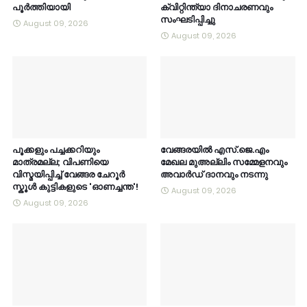
പൂർത്തിയായി
ക്വിറ്റിന്ത്യാ ദിനാചരണവും
സംഘടിപ്പിച്ചു
August 09, 2026
August 09, 2026
പൂക്കളും പച്ചക്കറിയും
വേങ്ങരയിൽ എസ്.ജെ.എം
മാത്രമല്ല; വിപണിയെ
മേഖല മുഅല്ലിം സമ്മേളനവും
വിസ്മയിപ്പിച്ച് വേങ്ങര ചേറൂർ
അവാർഡ് ദാനവും നടന്നു
സ്കൂൾ കുട്ടികളുടെ 'ഓണച്ചന്ത'!
August 09, 2026
August 09, 2026