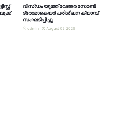
്റ്റ്
വിസ്ഡം യൂത്ത് വേങ്ങര സോൺ
ുക്ക്
ട്രോമാകെയർ പരിശീലന ക്യാമ്പ്
സംഘടിപ്പിച്ചു
admin
August 03, 2026