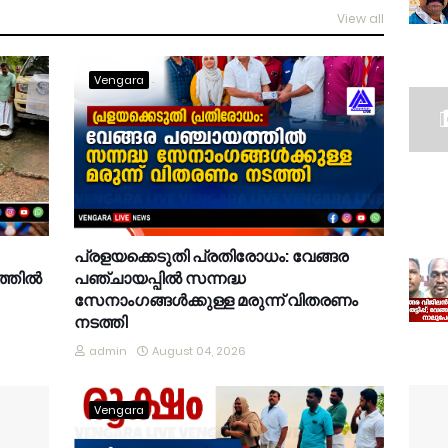
View all
Vengara
പ്രളയക്കെടുതി പ്രതിരോധം: വേങ്ങര
്തിൽ
പഞ്ചായപ്പിൽ സന്നദ്ധ
സേനാംഗങ്ങൾക്കുള്ള മരുന്ന് വിതരണം
നടത്തി
admin
August 04, 2026
Vengara