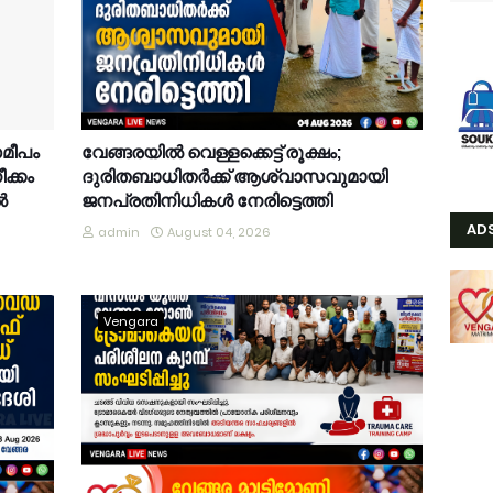
സമീപം
വേങ്ങരയിൽ വെള്ളക്കെട്ട് രൂക്ഷം;
ക്കം
ദുരിതബാധിതർക്ക് ആശ്വാസവുമായി
ൽ
ജനപ്രതിനിധികൾ നേരിട്ടെത്തി
AD
admin
August 04, 2026
Vengara