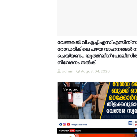
വേങ്ങര ജി.വി.എച്ച്.എസ്.എസിന് 
റോഡരികിലെ പഴയ വാഹനങ്ങൾ നീ
ചെയ്യണം; യൂത്ത് ലീഗ് പോലീസി
നിവേദനം നൽകി
admin
August 04, 2026
Vengara