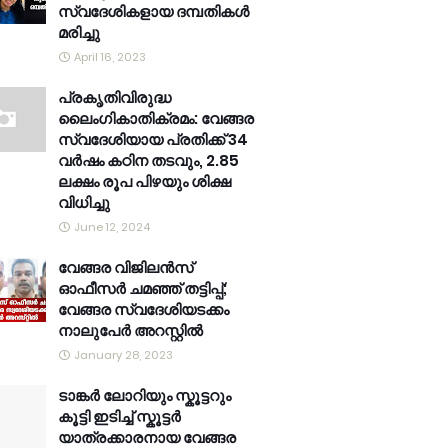
സ്വദേശികളായ ദമ്പതികൾ
മരിച്ചു
April 16, 2023
പ്രകൃതിവിരുദ്ധ
ലൈംഗികാതിക്രമം: വേങ്ങര
സ്വദേശിയായ പ്രതിക്ക് 34
വര്‍ഷം കഠിന തടവും, 2.85
ലക്ഷം രൂപ പിഴയും ശിക്ഷ
വിധിച്ചു
June 12, 2024
വേങ്ങര വിജിലൻസ്
ഓഫീസർ ചമഞ്ഞ് തട്ടിപ്പ്;
വേങ്ങര സ്വദേശിയടക്കം
നാലുപേർ അറസ്റ്റിൽ
January 28, 2023
ടാങ്കർ ലോറിയും സ്കൂട്ടറും
കൂട്ടി ഇടിച്ച് സ്കൂട്ടർ
യാത്രക്കാരനായ വേങ്ങര