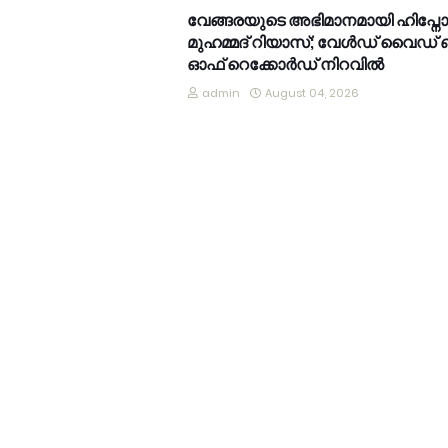
വേങ്ങരയുടെ അഭിമാനമായി ഹിപ്നോട്ടിസ
മുഹമ്മദ് റിയാസ്; വേൾഡ് വൈഡ് ബ
ഓഫ് റെക്കോർഡ് നിറവിൽ
admin
August 04, 2026