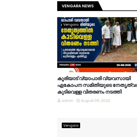
VENGARA NEWS
Vengara
കൂരിയാട് വ്യാപാരി വ്യവസായി
ഏകോപന സമിതിയുടെ നേതൃത്വത
കുടിവെള്ള വിതരണം നടത്തി
admin
August 06, 2026
Vengara