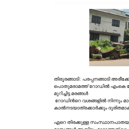
സ
ഓ
സ
ഇ
എ
ഒ
വ
ശ
ക
വ
അ
തിരൂരങ്ങാടി : പരപ്പനങ്ങാടി അരീക്
പൊതുമരാമത്ത് റോഡിൽ എംകെ ഹോസ്
മുറിച്ചിട്ട മരങ്ങൾ
റോഡിൻറെ വശങ്ങളിൽ നിന്നും മാറ്റ
കാൽനടയാത്രക്കാർക്കും ദുരിതമാകു
ഏറെ തിരക്കുള്ള സംസ്ഥാനപാതയായിട