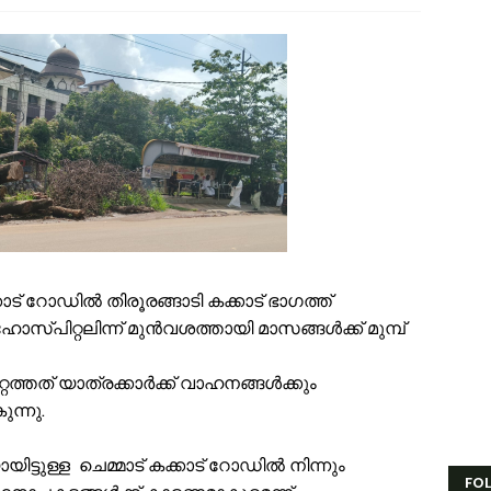
ൗദിയിൽ വാഹനാപകടത്തിൽ മൂന്നിയൂർ സ്വദേശി മരണപ്പെട്ടു
ണക്കാലത്തെ റേഷൻ വിതരണം തിങ്കളാഴ്ച മുതൽ; കാർഡുകൾക്കുള്ള സാധന
ംവരണ നിയമനങ്ങളിൽ സ്പെഷ്യൽ റിക്രൂട്ട്മെന്റ് നടത്തണം: ഒ.ബി.സി, എസ
ൻഫാന്റിനോക്കെതിരെ അവിശ്വാസ പ്രമേയ നീക്കവുമായി യുവേഫ; ഫിഫ 
സ്.എം.സർവർ മെഗാ ഉറുദു ക്വിസ് മത്സരം സമാപിച്ചു
തുക്കുങ്ങൽ ഗവൺമെന്റ് ഹയർ സെക്കന്ററി സ്കൂളിന് പ്രത്യേക പാക്കേജ് അന
േങ്ങര ടൗൺ പൗരസമിതി ഫുട്ബോൾ പ്രവചന മത്സരം: വിജയിക്ക് മന്ത്രി 
ിഹാബ് തങ്ങളെ അനുസ്മരിച്ച് പി.കെ. കുഞ്ഞാലിക്കുട്ടി
ൂരിയാട് വ്യാപാരി വ്യവസായി ഏകോപന സമിതിയുടെ നേതൃത്വത്തിൽ ക
ിവരാവകാശ നിയമപ്രകാരം വിവരം സൗജന്യമായി നൽകണം; തിരൂരങ്ങാടി ന
തിശക്തമായ മഴ തുടരും; എട്ട് ജില്ലകളിൽ റെഡ് അലർട്ട്
കോട് റോഡിൽ തിരൂരങ്ങാടി കക്കാട് ഭാഗത്ത്
പിറ്റലിന്ന് മുൻവശത്തായി മാസങ്ങൾക്ക് മുമ്പ്
ത്തത് യാത്രക്കാർക്ക് വാഹനങ്ങൾക്കും
ന്നു.
്ടുള്ള ചെമ്മാട് കക്കാട് റോഡിൽ നിന്നും
FO