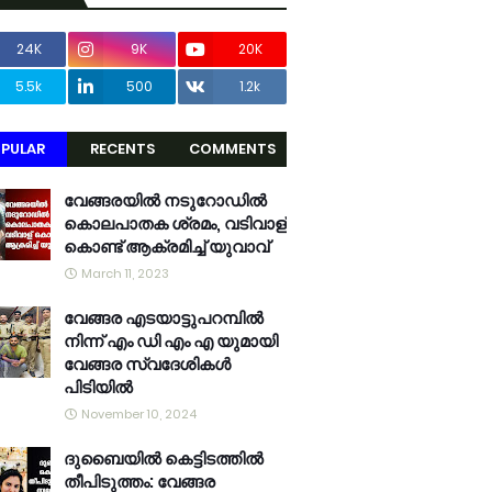
24K
9K
20K
5.5k
500
1.2k
PULAR
RECENTS
COMMENTS
വേങ്ങരയിൽ നടുറോഡിൽ
കൊലപാതക ശ്രമം, വടിവാള്
കൊണ്ട് ആക്രമിച്ച് യുവാവ്
March 11, 2023
വേങ്ങര എടയാട്ടുപറമ്പിൽ
നിന്ന് എം ഡി എം എ യുമായി
വേങ്ങര സ്വദേശികൾ
പിടിയിൽ
November 10, 2024
ദുബൈയിൽ കെട്ടിടത്തിൽ
തീപിടുത്തം: വേങ്ങര