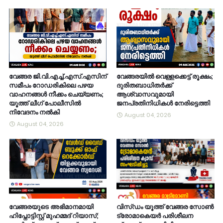
വേങ്ങര ജി.വി.എച്ച്.എസ്.എസിന്
വേങ്ങരയിൽ വെള്ളക്കെട്ട് രൂക്ഷം;
സമീപം റോഡരികിലെ പഴയ
ദുരിതബാധിതർക്ക്
വാഹനങ്ങൾ നീക്കം ചെയ്യണം;
ആശ്വാസവുമായി
യൂത്ത് ലീഗ് പോലീസിൽ
ജനപ്രതിനിധികൾ നേരിട്ടെത്തി
നിവേദനം നൽകി
August 04, 2026
August 04, 2026
വേങ്ങരയുടെ അഭിമാനമായി
വിസ്ഡം യൂത്ത് വേങ്ങര സോൺ
ഹിപ്നോട്ടിസ്റ്റ് മുഹമ്മദ് റിയാസ്;
ട്രോമാകെയർ പരിശീലന