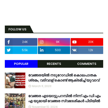
FOLLOW US
24K
9K
20K
5.5k
500
1.2k
POPULAR
RECENTS
COMMENTS
വേങ്ങരയിൽ നടുറോഡിൽ കൊലപാതക
ശ്രമം, വടിവാള് കൊണ്ട് ആക്രമിച്ച് യുവാവ്
March 11, 2023
വേങ്ങര എടയാട്ടുപറമ്പിൽ നിന്ന് എം ഡി എം
എ യുമായി വേങ്ങര സ്വദേശികൾ പിടിയിൽ
November 10, 2024