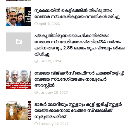
ദുബൈയിൽ കെട്ടിടത്തിൽ തീപിടുത്തം:
വേങ്ങര സ്വദേശികളായ ദമ്പതികൾ മരിച്ചു
April 16, 2023
പ്രകൃതിവിരുദ്ധ ലൈംഗികാതിക്രമം:
വേങ്ങര സ്വദേശിയായ പ്രതിക്ക് 34 വര്‍ഷം
കഠിന തടവും, 2.85 ലക്ഷം രൂപ പിഴയും ശിക്ഷ
വിധിച്ചു
June 12, 2024
വേങ്ങര വിജിലൻസ് ഓഫീസർ ചമഞ്ഞ് തട്ടിപ്പ്;
വേങ്ങര സ്വദേശിയടക്കം നാലുപേർ
അറസ്റ്റിൽ
January 28, 2023
ടാങ്കർ ലോറിയും സ്കൂട്ടറും കൂട്ടി ഇടിച്ച് സ്കൂട്ടർ
യാത്രക്കാരനായ വേങ്ങര സ്വദേശിക്ക്
ഗുരുതരപരിക്ക്
February 02, 2023