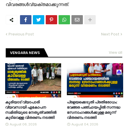
വിവരങ്ങൾവ്യക്തമാക്കുന്നത്.
Previous Post
Next Post
VENGARA NEWS
View all
കൂരിയാട് വ്യാപാരി
പ്രളയക്കെടുതി പ്രതിരോധം:
വ്യവസായി ഏകോപന
വേങ്ങര പഞ്ചായപ്പിൽ സന്നദ്ധ
സമിതിയുടെ നേതൃത്വത്തിൽ
സേനാംഗങ്ങൾക്കുള്ള മരുന്ന്
കുടിവെള്ള വിതരണം നടത്തി
വിതരണം നടത്തി
August 06, 2026
August 04, 2026