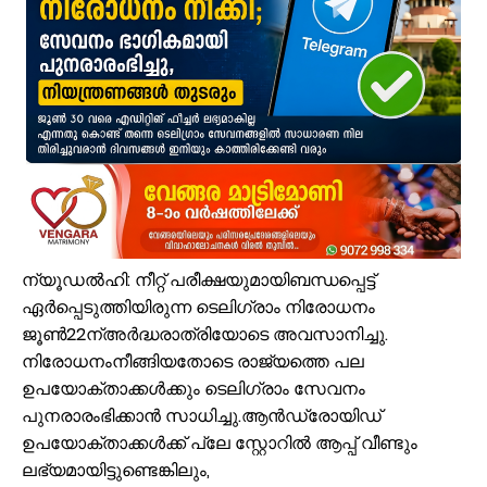
സൗദിയിൽ വാഹനാപകടത്തിൽ മൂന്നിയൂർ സ്വദേശി മരണപ്പെട്ടു
ഓണക്കാലത്തെ റേഷൻ വിതരണം തിങ്കളാഴ്ച മുതൽ; കാർഡുകൾക്കുള്ള
സംവരണ നിയമനങ്ങളിൽ സ്പെഷ്യൽ റിക്രൂട്ട്മെന്റ് നടത്തണം: ഒ.ബി.സ
ഇൻഫാന്റിനോക്കെതിരെ അവിശ്വാസ പ്രമേയ നീക്കവുമായി യുവേഫ;
എസ്.എം.സർവർ മെഗാ ഉറുദു ക്വിസ് മത്സരം സമാപിച്ചു
ഒതുക്കുങ്ങൽ ഗവൺമെന്റ് ഹയർ സെക്കന്ററി സ്കൂളിന് പ്രത്യേക പാക്ക
വേങ്ങര ടൗൺ പൗരസമിതി ഫുട്ബോൾ പ്രവചന മത്സരം: വിജയിക്ക് മന്
ശിഹാബ് തങ്ങളെ അനുസ്മരിച്ച് പി.കെ. കുഞ്ഞാലിക്കുട്ടി
കൂരിയാട് വ്യാപാരി വ്യവസായി ഏകോപന സമിതിയുടെ നേതൃത്വത്
വിവരാവകാശ നിയമപ്രകാരം വിവരം സൗജന്യമായി നൽകണം; തിരൂരങ്ങ
ന്യൂഡൽഹി: നീറ്റ് പരീക്ഷയുമായിബന്ധപ്പെട്ട്
ഏർപ്പെടുത്തിയിരുന്ന ടെലിഗ്രാം നിരോധനം
ജൂൺ22ന്അർദ്ധരാത്രിയോടെ അവസാനിച്ചു.
നിരോധനംനീങ്ങിയതോടെ രാജ്യത്തെ പല
ഉപയോക്താക്കൾക്കും ടെലിഗ്രാം സേവനം
പുനരാരംഭിക്കാൻ സാധിച്ചു.ആൻഡ്രോയിഡ്
ഉപയോക്താക്കൾക്ക് പ്ലേ സ്റ്റോറിൽ ആപ്പ് വീണ്ടും
ലഭ്യമായിട്ടുണ്ടെങ്കിലും,