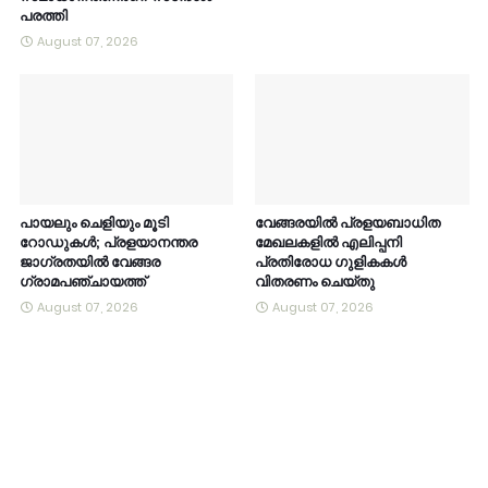
പരത്തി
August 07, 2026
പായലും ചെളിയും മൂടി
വേങ്ങരയിൽ പ്രളയബാധിത
റോഡുകൾ; പ്രളയാനന്തര
മേഖലകളിൽ എലിപ്പനി
ജാഗ്രതയിൽ വേങ്ങര
പ്രതിരോധ ഗുളികകൾ
ഗ്രാമപഞ്ചായത്ത്
വിതരണം ചെയ്തു
August 07, 2026
August 07, 2026