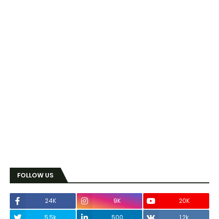
FOLLOW US
24K
9K
20K
5.5k
500
1.2k