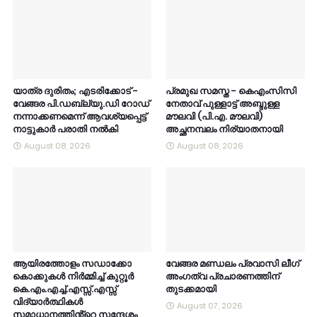
യാത്ര ദുരിതം; എടരിക്കോട് -
പ്രമുഖ സമസ്ത - കെഎംസിസി
വേങ്ങര പി.ഡബ്ല്യു.ഡി റോഡ്
നേതാവ് പുള്ളാട്ട് അബ്ദുള്ള
നന്നാക്കണമെന്ന് ആവശ്യപ്പെട്ട്
മൗലവി (പി.എ. മൗലവി)
നാട്ടുകാർ പരാതി നൽകി
അച്ഛനമ്പലം നിര്യാതനായി
August 08, 2026
August 08, 2026
ആയിരത്തോളം സഡാക്കോ
വേങ്ങര മണ്ഡലം പ്രവാസി ലീഗ്
കൊക്കുകൾ നിർമ്മിച്ച് കുറ്റൂർ
അംഗത്വ പ്രചാരണത്തിന്
കെ.എം.എച്ച്.എസ്സ്.എസ്സ്
തുടക്കമായി
വിദ്യാർത്ഥികൾ
August 07, 2026
സമാധാനത്തിൻ്റെ സന്ദേശം