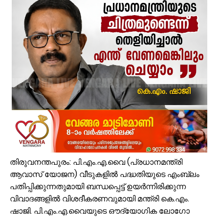
വിവരാവകാശ നിയമപ്രകാരം വിവരം സൗജന്യമായി നൽകണം; തിരൂരങ്ങ
അതിശക്തമായ മഴ തുടരും; എട്ട് ജില്ലകളിൽ റെഡ് അലർട്ട്
മൊബൈല്‍ ഉപയോക്താക്കള്‍ക്ക് തിരിച്ചടി; നിരക്കുകള്‍ വീണ്ടും കുത്തന
രക്ഷാപ്രവർത്തനത്തിനിടെ കാര്യങ്കോട് പുഴയിൽഒഴുക്കിൽപ്പെട്ടയുവ
പ്രളയക്കെടുതി പ്രതിരോധം: വേങ്ങര പഞ്ചായപ്പിൽ സന്നദ്ധ സേനാംഗ
വേങ്ങര ജി.വി.എച്ച്.എസ്.എസിന് സമീപം റോഡരികിലെ പഴയ വാഹനങ
ഓണം അടുത്തെത്തി; ഏത്തപ്പഴത്തിന് പൊള്ളുന്ന വില നാൽപതിൽനിന്ന് 
വേങ്ങരയിൽ വെള്ളക്കെട്ട് രൂക്ഷം; ദുരിതബാധിതർക്ക് ആശ്വാസവുമാ
സര്‍ക്കിള്‍ ഓഫീസ് തിരൂരങ്ങാടിയില്‍ തന്നെ; പുനരാരംഭത്തിന് നടപടിക
പാണക്കാട്ടെ മണ്ണിടിച്ചിൽ; സ്ഫോടക വസ്‌തു ഉപയോഗിച്ചത് അനുമതിയില്ല
തിരുവനന്തപുരം: പി.എം.എ.വൈ (പ്രധാനമന്ത്രി
ആവാസ് യോജന) വീടുകളിൽ പദ്ധതിയുടെ എംബ്ലം
പതിപ്പിക്കുന്നതുമായി ബന്ധപ്പെട്ട് ഉയർന്നിരിക്കുന്ന
വിവാദങ്ങളിൽ വിശദീകരണവുമായി മന്ത്രി കെ.എം.
ഷാജി. പി.എം.എ.വൈയുടെ ഔദ്യോഗിക ലോഗോ