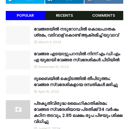
POPULAR
RECENTS
COMMENTS
വേങ്ങരയിൽ നടുറോഡിൽ കൊലപാതക
ശ്രമം, വടിവാള് കൊണ്ട് ആക്രമിച്ച് യുവാവ്
March 11, 2023
വേങ്ങര എടയാട്ടുപറമ്പിൽ നിന്ന് എം ഡി എം
എ യുമായി വേങ്ങര സ്വദേശികൾ പിടിയിൽ
November 10, 2024
ദുബൈയിൽ കെട്ടിടത്തിൽ തീപിടുത്തം:
വേങ്ങര സ്വദേശികളായ ദമ്പതികൾ മരിച്ചു
April 16, 2023
പ്രകൃതിവിരുദ്ധ ലൈംഗികാതിക്രമം:
വേങ്ങര സ്വദേശിയായ പ്രതിക്ക് 34 വര്‍ഷം
കഠിന തടവും, 2.85 ലക്ഷം രൂപ പിഴയും ശിക്ഷ
വിധിച്ചു
June 12, 2024