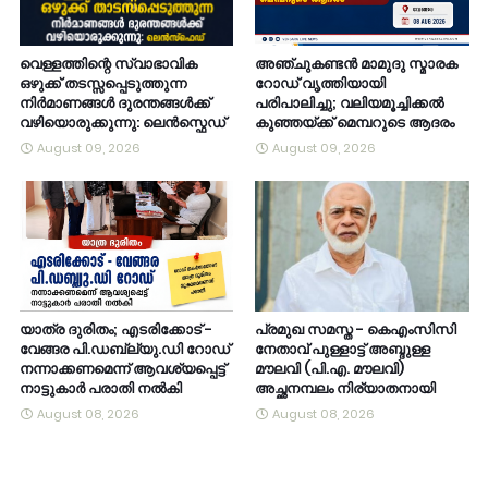
വെള്ളത്തിന്റെ സ്വാഭാവിക
അഞ്ചുകണ്ടൻ മാമുദു സ്മാരക
ഒഴുക്ക് തടസ്സപ്പെടുത്തുന്ന
റോഡ് വൃത്തിയായി
നിർമാണങ്ങൾ ദുരന്തങ്ങൾക്ക്
പരിപാലിച്ചു; വലിയമൂച്ചിക്കൽ
വഴിയൊരുക്കുന്നു: ലെൻസ്ഫെഡ്
കുഞ്ഞയ്ക്ക് മെമ്പറുടെ ആദരം
August 09, 2026
August 09, 2026
യാത്ര ദുരിതം; എടരിക്കോട് -
പ്രമുഖ സമസ്ത - കെഎംസിസി
വേങ്ങര പി.ഡബ്ല്യു.ഡി റോഡ്
നേതാവ് പുള്ളാട്ട് അബ്ദുള്ള
നന്നാക്കണമെന്ന് ആവശ്യപ്പെട്ട്
മൗലവി (പി.എ. മൗലവി)
നാട്ടുകാർ പരാതി നൽകി
അച്ഛനമ്പലം നിര്യാതനായി
August 08, 2026
August 08, 2026