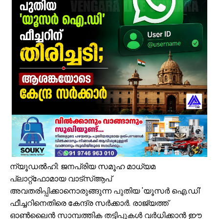
കരിപ്പൂർ വിമാന ദുരന്തത്തിന് ഇന്ന് 6 വയസ്സ്; വലിയ വിമാനങ്ങളുടെ തിരി
ജോലിസ്ഥലത്ത് വെള്ളപ്പൊക്കം; അസമിൽ മരിച്ച തിരൂരങ്ങാടി സ്വദേ
പായലും ചെളിയും മൂടി റോഡുകൾ; പ്രളയാനന്തര ജാഗ്രതയിൽ വേങ്
ക്ഷേമ പെൻഷൻ ഇനി വീടുകളിലെത്തില്ല; സഹകരണ സംഘങ്ങളെ ഒഴിവാക്കി
പാണക്കാട് എടയപ്പാലം മണ്ണിടിച്ചിൽ രക്ഷാപ്രവർത്തനം: മികച്ച സേവ
വേങ്ങരയിൽ പ്രളയബാധിത മേഖലകളിൽ എലിപ്പനി പ്രതിരോധ ഗുള
ഭിന്നശേഷി സമഗ്ര വിവരശേഖരണം: വേങ്ങരയിൽ ‘സഹജീവനം’ പദ്ധത
പൈതൃക യാത്രയോടെ വേങ്ങര മേഖല എസ്.ജെ.എം മുഅല്ലിം സമ്മേള
കൂരിയാട് വ്യാപാരി വ്യവസായി ഏകോപന സമിതിയുടെ നേതൃത്വത്
വേങ്ങരയിൽ എസ്.ജെ.എം മേഖല മുഅല്ലിം സമ്മേളനവും അവാർഡ് ദ
ന്യൂഡൽഹി: ജനപ്രിയ സമൂഹ മാധ്യമ
പ്ലാറ്റ്ഫോമായ വാട്‌സ്ആപ്
അവതരിപ്പിക്കാനൊരുങ്ങുന്ന പുതിയ 'യൂസർ ഐ.ഡി'
ഫീച്ചറിനെതിരെ കേന്ദ്ര സർക്കാർ. രാജ്യത്ത്
ഓൺലൈൻ സാമ്പത്തിക തട്ടിപ്പുകൾ വർധിക്കാൻ ഈ