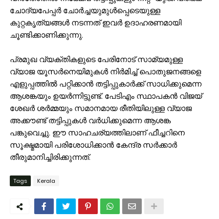
ചോദ്യപേപ്പർ ചോർച്ചയുമുൾപ്പെടെയുള്ള
കുറ്റകൃത്യങ്ങൾ നടന്നത് ഇവർ ഉദാഹരണമായി
ചൂണ്ടിക്കാണിക്കുന്നു.
പ്രമുഖ വ്യക്തികളുടെ പേരിനോട് സാമ്യമുള്ള
വ്യാജ യൂസർനെയിമുകൾ നിർമിച്ച് പൊതുജനങ്ങളെ
എളുപ്പത്തിൽ പറ്റിക്കാൻ തട്ടിപ്പുകാർക്ക് സാധിക്കുമെന്ന
ആശങ്കയും ഉയർന്നിട്ടുണ്ട്. പേടിഎം സ്ഥാപകൻ വിജയ്
ശേഖർ ശർമ്മയും സമാനമായ രീതിയിലുള്ള വ്യാജ
അക്കൗണ്ട് തട്ടിപ്പുകൾ വർധിക്കുമെന്ന ആശങ്ക
പങ്കുവെച്ചു. ഈ സാഹചര്യത്തിലാണ് ഫീച്ചറിനെ
സൂക്ഷ്മമായി പരിശോധിക്കാൻ കേന്ദ്ര സർക്കാർ
തീരുമാനിച്ചിരിക്കുന്നത്.
Tags
Kerala