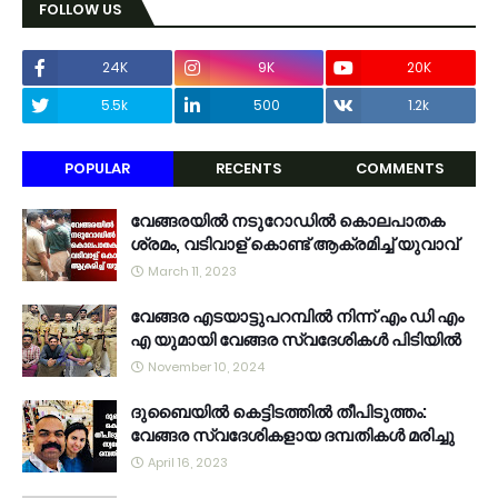
FOLLOW US
24K
9K
20K
5.5k
500
1.2k
POPULAR
RECENTS
COMMENTS
വേങ്ങരയിൽ നടുറോഡിൽ കൊലപാതക
ശ്രമം, വടിവാള് കൊണ്ട് ആക്രമിച്ച് യുവാവ്
March 11, 2023
വേങ്ങര എടയാട്ടുപറമ്പിൽ നിന്ന് എം ഡി എം
എ യുമായി വേങ്ങര സ്വദേശികൾ പിടിയിൽ
November 10, 2024
ദുബൈയിൽ കെട്ടിടത്തിൽ തീപിടുത്തം:
വേങ്ങര സ്വദേശികളായ ദമ്പതികൾ മരിച്ചു
April 16, 2023