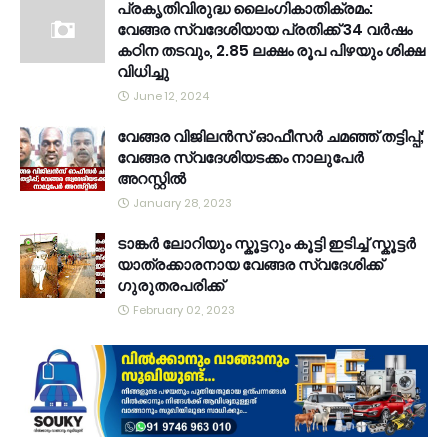
പ്രകൃതിവിരുദ്ധ ലൈംഗികാതിക്രമം:
വേങ്ങര സ്വദേശിയായ പ്രതിക്ക് 34 വര്‍ഷം
കഠിന തടവും, 2.85 ലക്ഷം രൂപ പിഴയും ശിക്ഷ
വിധിച്ചു
June 12, 2024
വേങ്ങര വിജിലൻസ് ഓഫീസർ ചമഞ്ഞ് തട്ടിപ്പ്;
വേങ്ങര സ്വദേശിയടക്കം നാലുപേർ
അറസ്റ്റിൽ
January 28, 2023
ടാങ്കർ ലോറിയും സ്കൂട്ടറും കൂട്ടി ഇടിച്ച് സ്കൂട്ടർ
യാത്രക്കാരനായ വേങ്ങര സ്വദേശിക്ക്
ഗുരുതരപരിക്ക്
February 02, 2023