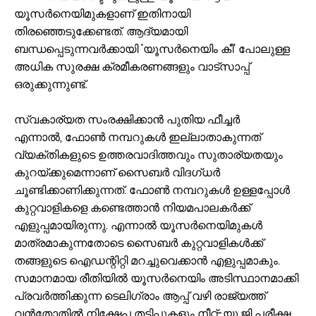
യൂസർനെയിമുകളാണ് ഇതിനായി
തിരഞ്ഞെടുക്കേണ്ടത്. ആദ്യമായി
ബന്ധപ്പെടുന്നവർക്കായി 'യൂസർനെയിം കീ' പോലുള്ള
അധിക സുരക്ഷ ക്രമീകരണങ്ങളും വാട്‌സാപ്പ്
ഒരുക്കുന്നുണ്ട്.
സ്വകാര്യത സംരക്ഷിക്കാൻ പുതിയ ഫീച്ചർ
എന്നാൽ, ഫോൺ നമ്പറുകൾ ഇല്ലാതാകുന്നത്
വ്യക്തികളുടെ ഉത്തരവാദിത്തവും സുതാര്യതയും
കുറയ്ക്കുമെന്നാണ് സൈബർ വിദഗ്ധർ
ചൂണ്ടിക്കാണിക്കുന്നത്. ഫോൺ നമ്പറുകൾ ഉള്ളപ്പോൾ
കുറ്റവാളികളെ കണ്ടെത്താൻ നിയമപാലകർക്ക്
എളുപ്പമായിരുന്നു. എന്നാൽ യൂസർനെയിമുകൾ
മാത്രമാകുന്നതോടെ സൈബർ കുറ്റവാളികൾക്ക്
തങ്ങളുടെ ഐഡന്റിറ്റി മറച്ചുവെക്കാൻ എളുപ്പമാകും.
സമാനമായ രീതിയിൽ യൂസർനെയിം അടിസ്ഥാനമാക്കി
പ്രവർത്തിക്കുന്ന ടെലിഗ്രാം ആപ്പ് വഴി രാജ്യത്ത്
വൻതോതിൽ നിക്ഷേപ തട്ടിപ്പുകളും നീറ്റ്-യു.ജി പരീക്ഷ