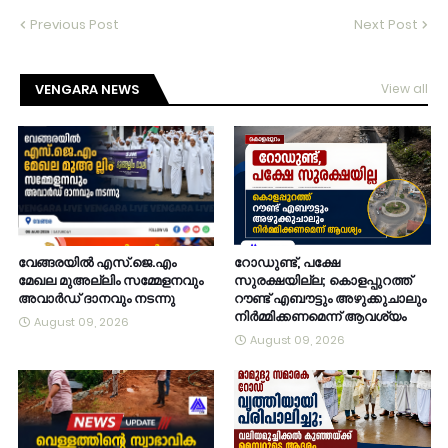
Previous Post
Next Post
VENGARA NEWS
View all
വേങ്ങരയിൽ എസ്.ജെ.എം
റോഡുണ്ട്, പക്ഷേ
മേഖല മുഅല്ലിം സമ്മേളനവും
സുരക്ഷയില്ല; കൊളപ്പുറത്ത്
അവാർഡ് ദാനവും നടന്നു
റൗണ്ട് എബൗട്ടും അഴുക്കുചാലും
നിർമ്മിക്കണമെന്ന് ആവശ്യം
August 09, 2026
August 09, 2026